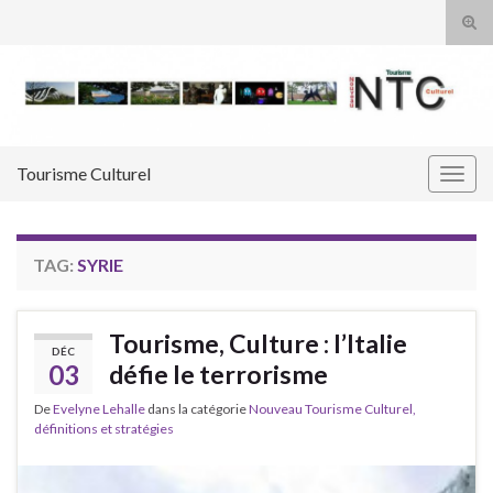
Tog
sear
Search for:
for
Tourisme Culturel
Togg
navig
TAG:
SYRIE
Tourisme, Culture : l’Italie
DÉC
03
défie le terrorisme
De
Evelyne Lehalle
dans la catégorie
Nouveau Tourisme Culturel,
définitions et stratégies