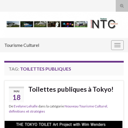
Tog
sear
Search for:
for
Tourisme Culturel
Togg
navig
TAG:
TOILETTES PUBLIQUES
Toilettes publiques à Tokyo!
MAI
18
De
Evelyne Lehalle
dans la catégorie
Nouveau Tourisme Culturel,
définitions et stratégies