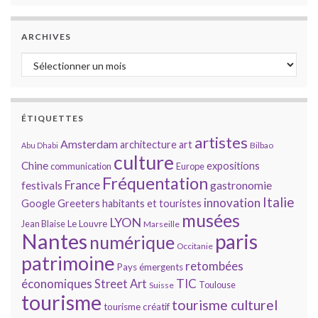
ARCHIVES
Archives
ÉTIQUETTES
artistes
Amsterdam
architecture
art
Bilbao
Abu Dhabi
culture
Chine
expositions
communication
Europe
Fréquentation
France
gastronomie
festivals
Italie
innovation
Google
Greeters
habitants et touristes
musées
LYON
Jean Blaise
Le Louvre
Marseille
Nantes
paris
numérique
Occitanie
patrimoine
retombées
Pays émergents
économiques
TIC
Street Art
Toulouse
Suisse
tourisme
tourisme culturel
tourisme créatif