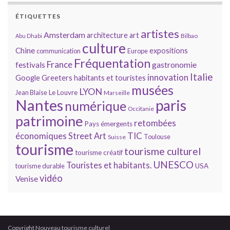
ÉTIQUETTES
artistes
Amsterdam
architecture
art
Bilbao
Abu Dhabi
culture
Chine
expositions
communication
Europe
Fréquentation
France
gastronomie
festivals
Italie
innovation
Google
Greeters
habitants et touristes
musées
LYON
Jean Blaise
Le Louvre
Marseille
Nantes
paris
numérique
Occitanie
patrimoine
retombées
Pays émergents
économiques
TIC
Street Art
Toulouse
Suisse
tourisme
tourisme culturel
tourisme créatif
UNESCO
Touristes et habitants.
tourisme durable
USA
vidéo
Venise
Copyright Nouveau tourisme culturel