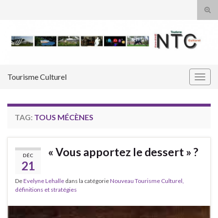
Tog
sear
Search for:
for
Tourisme Culturel
Togg
navig
TAG:
TOUS MÉCÈNES
« Vous apportez le dessert » ?
DÉC
21
De
Evelyne Lehalle
dans la catégorie
Nouveau Tourisme Culturel,
définitions et stratégies