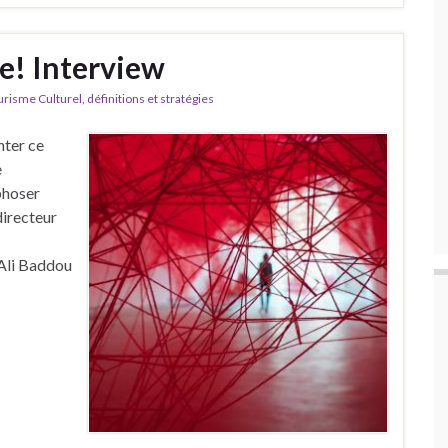
e! Interview
isme Culturel, définitions et stratégies
nter ce
e
phoser
directeur
e Ali Baddou