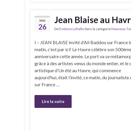
Jean Blaise au Havr
MAI
26
De
Evelyne Lehalle
dans la catégorie
Nouveau Tour
I – JEAN BLAISE invité d’Ali Baddou sur France I
matin, c’est par ici! Le Havre célèbre son 500èm
anniversaire cette année. Le port va se métamor
grâce à des artistes venus du monde entier, et le 
artistique d’Un été au Havre, qui commence
aujourd’hui, était l’invité, ce matin, du journalist
sur France …
Lire la suite