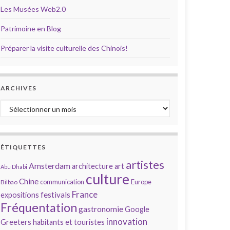
Les Musées Web2.0
Patrimoine en Blog
Préparer la visite culturelle des Chinois!
ARCHIVES
Archives
ÉTIQUETTES
artistes
Amsterdam
architecture
art
Abu Dhabi
culture
Chine
communication
Europe
Bilbao
France
festivals
expositions
Fréquentation
gastronomie
Google
innovation
Greeters
habitants et touristes