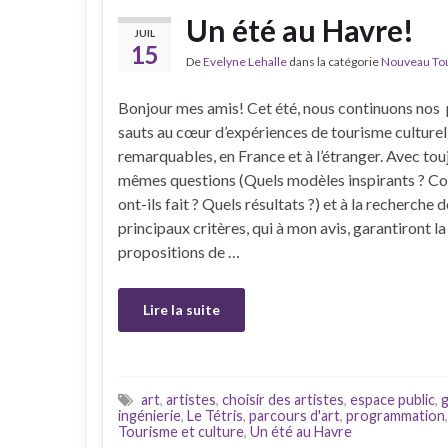
Un été au Havre!
JUIL
15
De
Evelyne Lehalle
dans la catégorie
Nouveau Tour
Bonjour mes amis! Cet été, nous continuons nos 
sauts au cœur d’expériences de tourisme culturel
remarquables, en France et à l’étranger. Avec tou
mêmes questions (Quels modèles inspirants ? 
ont-ils fait ? Quels résultats ?) et à la recherche 
principaux critères, qui à mon avis, garantiront la
propositions de …
Lire la suite
art
,
artistes
,
choisir des artistes
,
espace public
,
ingénierie
,
Le Tétris
,
parcours d'art
,
programmation
Tourisme et culture
,
Un été au Havre