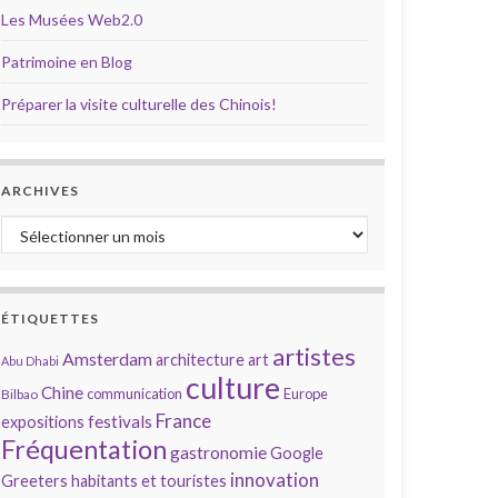
Les Musées Web2.0
Patrimoine en Blog
Préparer la visite culturelle des Chinois!
ARCHIVES
Archives
ÉTIQUETTES
artistes
Amsterdam
architecture
art
Abu Dhabi
culture
Chine
communication
Europe
Bilbao
France
festivals
expositions
Fréquentation
gastronomie
Google
innovation
Greeters
habitants et touristes