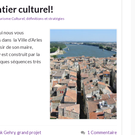
ntier culturel!
isme Culturel, définitions et stratégies
i nous vous
 dans la Ville d’Arles
sir de son maire,
est construit par la
ues séquences très
nk Gehry
,
grand projet
1 Commentaire