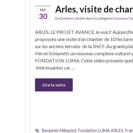
Arles, visite de cha
SEP
30
De
Evelyne Lehalle
dans la catégorie
Nouveau Tour
ARLES, LE PROJET AVANCE, le voici! Aujourd’hu
proposons une visite d’un chantier de 10 hectares
sur les anciens terrains de la SNCF. Au grand plai
Hervé Schiavetti, un nouveau complexe culturel y 
FONDATION LUMA. Cette vidéo présente quelq
intéressantes car …
Lire la suite
Benjamin Millepied
,
Fondation LUMA ARLES
,
Fra