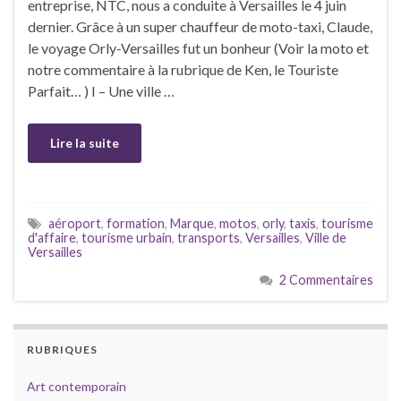
entreprise, NTC, nous a conduite à Versailles le 4 juin
dernier. Grâce à un super chauffeur de moto-taxi, Claude,
le voyage Orly-Versailles fut un bonheur (Voir la moto et
notre commentaire à la rubrique de Ken, le Touriste
Parfait… ) I – Une ville …
Lire la suite
aéroport
,
formation
,
Marque
,
motos
,
orly
,
taxis
,
tourisme
d'affaire
,
tourisme urbain
,
transports
,
Versailles
,
Ville de
Versailles
2 Commentaires
RUBRIQUES
Art contemporain