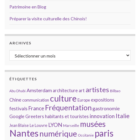
Patrimoine en Blog
Préparer la visite culturelle des Chinois!
ARCHIVES
Archives
ÉTIQUETTES
artistes
Amsterdam
architecture
art
Bilbao
Abu Dhabi
culture
Chine
expositions
communication
Europe
Fréquentation
France
gastronomie
festivals
Italie
innovation
Google
Greeters
habitants et touristes
musées
LYON
Jean Blaise
Le Louvre
Marseille
Nantes
paris
numérique
Occitanie