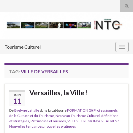
Tog
sear
Search for:
for
Tourisme Culturel
Togg
navig
TAG:
VILLE DE VERSAILLES
Versailles, la Ville !
JUIN
11
De
Evelyne Lehalle
dans la catégorie
FORMATION (S) Professionnels
de la Culture et du Tourisme
,
Nouveau Tourisme Culturel, définitions
et stratégies
,
Patrimoine et musées
,
VILLES ET REGIONS CREATIVES /
Nouvelles tendances, nouvelles pratiques