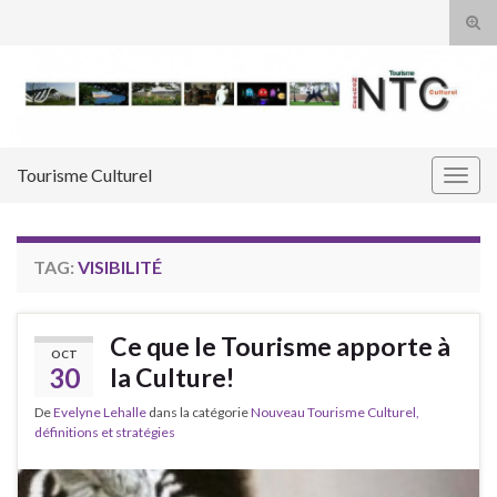
Tog
sear
Search for:
for
Tourisme Culturel
Togg
navig
TAG:
VISIBILITÉ
Ce que le Tourisme apporte à
OCT
30
la Culture!
De
Evelyne Lehalle
dans la catégorie
Nouveau Tourisme Culturel,
définitions et stratégies