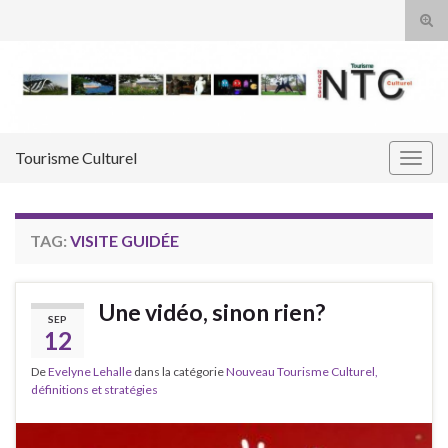
Tog
sear
Search for:
for
Tourisme Culturel
Togg
navig
TAG:
VISITE GUIDÉE
Une vidéo, sinon rien?
SEP
12
De
Evelyne Lehalle
dans la catégorie
Nouveau Tourisme Culturel,
définitions et stratégies