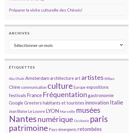
Préparer la visite culturelle des Chinois!
ARCHIVES
Archives
ÉTIQUETTES
artistes
Amsterdam
architecture
art
Bilbao
Abu Dhabi
culture
Chine
expositions
communication
Europe
Fréquentation
France
gastronomie
festivals
Italie
innovation
Google
Greeters
habitants et touristes
musées
LYON
Jean Blaise
Le Louvre
Marseille
Nantes
paris
numérique
Occitanie
patrimoine
retombées
Pays émergents