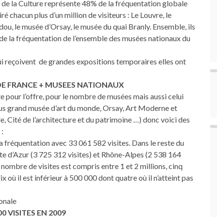
de la Culture représente 48% de la fréquentation globale
 chacun plus d’un million de visiteurs : Le Louvre, le
, le musée d’Orsay, le musée du quai Branly. Ensemble, ils
 de la fréquentation de l’ensemble des musées nationaux du
ui reçoivent de grandes expositions temporaires elles ont
 DE FRANCE + MUSEES NATIONAUX
e pour l’offre, pour le nombre de musées mais aussi celui
lus grand musée d’art du monde, Orsay, Art Moderne et
 Cité de l’architecture et du patrimoine …) donc voici des
 :
a fréquentation avec 33 061 582 visites. Dans le reste du
ôte d’Azur (3 725 312 visites) et Rhône-Alpes (2 538 164
e nombre de visites est compris entre 1 et 2 millions, cinq
ix où il est inférieur à 500 000 dont quatre où il n’atteint pas
ionale
0 VISITES EN 2009