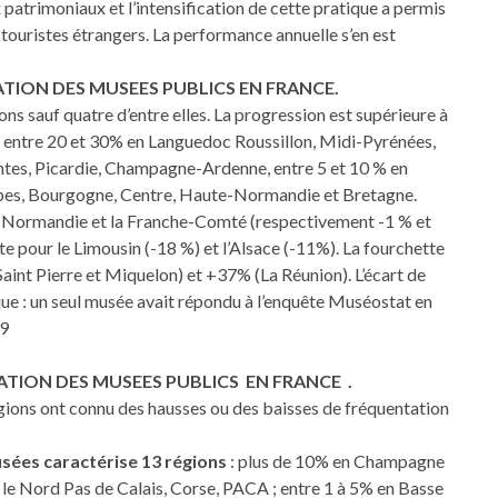
 patrimoniaux et l’intensification de cette pratique a permis
touristes étrangers. La performance annuelle s’en est
TATION DES MUSEES PUBLICS EN FRANCE.
ions sauf quatre d’entre elles. La progression est supérieure à
e entre 20 et 30% en Languedoc Roussillon, Midi-Pyrénées,
tes, Picardie, Champagne-Ardenne, entre 5 et 10 % en
lpes, Bourgogne, Centre, Haute-Normandie et Bretagne.
se-Normandie et la Franche-Comté (respectivement -1 % et
te pour le Limousin (-18 %) et l’Alsace (-11%). La fourchette
aint Pierre et Miquelon) et +37% (La Réunion). L’écart de
e : un seul musée avait répondu à l’enquête Muséostat en
09
ATION DES MUSEES PUBLICS EN FRANCE .
égions ont connu des hausses ou des baisses de fréquentation
sées caractérise 13 régions
: plus de 10% en Champagne
 le Nord Pas de Calais, Corse, PACA ; entre 1 à 5% en Basse