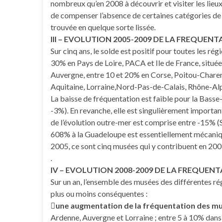
nombreux qu’en 2008 à découvrir et visiter les lieux
de compenser l’absence de certaines catégories de 
trouvée en quelque sorte lissée.
III – EVOLUTION 2005-2009 DE LA FREQUEN
Sur cinq ans, le solde est positif pour toutes les rég
30% en Pays de Loire, PACA et Ile de France, situé
Auvergne, entre 10 et 20% en Corse, Poitou-Charen
Aquitaine, Lorraine,Nord-Pas-de-Calais, Rhône-A
La baisse de fréquentation est faible pour la Bas
-3%). En revanche, elle est singulièrement importan
de l’évolution outre-mer est comprise entre -15% (S
608% à la Guadeloupe est essentiellement mécaniqu
2005, ce sont cinq musées qui y contribuent en 20
.
IV – EVOLUTION 2008-2009 DE LA FREQUENT
Sur un an, l’ensemble des musées des différentes r
plus ou moins conséquentes :

une augmentation de la fréquentation des mu
Ardenne, Auvergne et Lorraine ; entre 5 à 10% dans