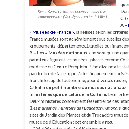
que 
Donc
Ken a Rome, sortant du nouveau musée d'art
contemporain ! (Voir légende en fin de billet)
C ) 
A –
« Musées de France »,
labellisés selon les critère
France musées sont généralement sous tutelles des 
groupements, départements..),tutelles qui financen
B – Les « Musées nationaux »
ne sont qu’une quara
parmi eux figurent les musées –phares comme Orsay, 
moderne du Centre Pompidou. Une dizaine a le stat
particulier de faire appel à des financements privés 
franchi le cap de l’autonomie, pour diverses raison
C- Enfin un petit nombre de musées nationaux
r
ministères que de celui de la Culture.
Leur la fré
Deux ministères concentrent l’essentiel de ces éta

les musées de ministère de l’Education nationale
duqu
sites du Jardin des Plantes et du Trocadéro (musée 
musée de d’Education : cet ensemble a reçu
1 225 499 visites, soit 36,4% du groupe.