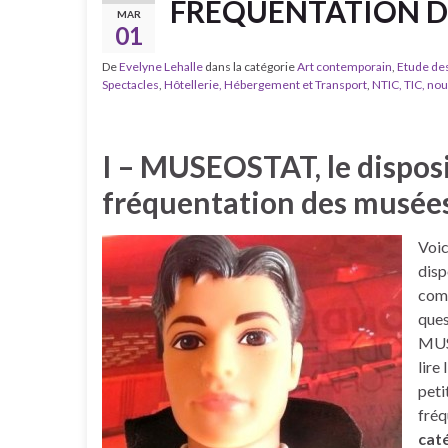
FREQUENTATION D
MAR
01
De
Evelyne Lehalle
dans la catégorie
Art contemporain
,
Etude des
Spectacles
,
Hôtellerie, Hébergement et Transport
,
NTIC, TIC, no
I – MUSEOSTAT, le disposit
fréquentation des musée
Voic
disp
comm
ques
MUSE
lire
peti
fréq
cat