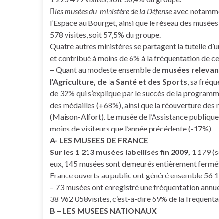

les musées du ministère de la Défense
avec notamment
l’Espace au Bourget, ainsi que le réseau des musées
578 visites, soit 57,5% du groupe.
Quatre autres ministères se partagent la tutelle d’
et contribué à moins de 6% à la fréquentation de c
–
Quant au modeste ensemble de
musées relevant
l’Agriculture, de la Santé et des Sports
, sa fréq
de 32% qui s’explique par le succès de la program
des médailles (+68%), ainsi que la réouverture des
(Maison-Alfort). Le musée de l’Assistance publique
moins de visiteurs que l’année précédente (-17%).
A- LES MUSEES DE FRANCE
Sur les 1 213 musées labellisés fin 2009,
1 179 (s
eux, 145 musées sont demeurés entièrement fermés 
France ouverts au public ont généré ensemble 56 1
– 73 musées ont enregistré une fréquentation annue
38 962 058visites, c’est-à-dire 69% de la fréquentat
B – LES MUSEES NATIONAUX