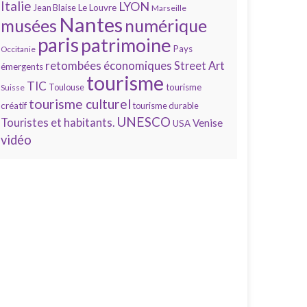
Italie
LYON
Jean Blaise
Le Louvre
Marseille
Nantes
numérique
musées
paris
patrimoine
Pays
Occitanie
retombées économiques
Street Art
émergents
tourisme
TIC
Toulouse
tourisme
Suisse
tourisme culturel
créatif
tourisme durable
UNESCO
Touristes et habitants.
Venise
USA
vidéo