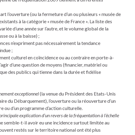
art l’ouverture (ou la fermeture d’un ou plusieurs « musée de
existants à la catégorie « musée de France ». La liste des
ariée d’une année sur l’autre, et le volume global de la
se ou à la baisse) ;
rences n’expriment pas nécessairement la tendance
indue ;
ent culturel en coïncidence ou au contraire en porte-à-
 s’agir d’une question de moyens (financier, matériel ou
ue des publics qui tienne dans la durée et fidélise
vènement exceptionnel
(la venue du Président des Etats-Unis
ire du Débarquement), l’ouverture ou la réouverture d’un
re ou d’un programme d’action culturelle.
rincipale explication d’un revers de la fréquentation à l’échelle
 semble-t-il avoir eu une incidence surtout limitée au
ouvent restés sur le territoire national ont été plus