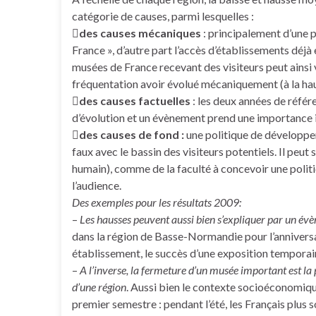
catégorie de causes, parmi lesquelles :

des causes mécaniques
: principalement d’une p
France », d’autre part l’accès d’établissements déjà 
musées de France recevant des visiteurs peut ainsi v
fréquentation avoir évolué mécaniquement (à la haus

des causes factuelles
: les deux années de réfé
d’évolution et un évènement prend une importance 

des causes de fond :
une politique de développem
faux avec le bassin des visiteurs potentiels. Il peut
humain), comme de la faculté à concevoir une politiq
l’audience.
Des exemples pour les résultats 2009:
–
Les hausses peuvent aussi bien s’expliquer par un é
dans la région de Basse-Normandie pour l’anniversa
établissement, le succès d’une exposition temporai
–
A l’inverse, la fermeture d’un musée important est la p
d’une région
. Aussi bien le contexte socioéconomique
premier semestre : pendant l’été, les Français plus s