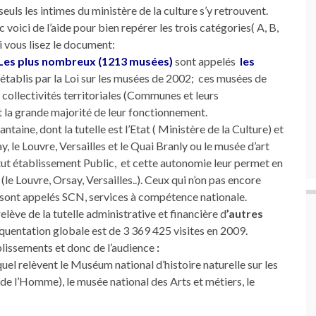
seuls les intimes du ministère de la culture s’y retrouvent.
 voici de l’aide pour bien repérer les trois catégories( A, B,
si vous lisez le document:
Les plus nombreux (1213 musées)
sont appelés
les
s établis par la Loi sur les musées de 2002; ces musées de
collectivités territoriales (Communes et leurs
t la grande majorité de leur fonctionnement.
ntaine, dont la tutelle est l’Etat ( Ministère de la Culture) et
le Louvre, Versailles et le Quai Branly ou le musée d’art
ut établissement Public, et cette autonomie leur permet en
(le Louvre, Orsay, Versailles..). Ceux qui n’on pas encore
, sont appelés SCN, services à compétence nationale.
elève de la tutelle administrative et financière d
’autres
quentation globale est de 3 369 425 visites en 2009.
blissements et donc de l’audience
:
el relèvent le Muséum national d’histoire naturelle sur les
de l’Homme), le musée national des Arts et métiers, le