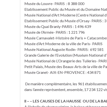
Musée du Louvre- PARIS : 8 388 000
Etablissement Public du Musée et du Domaine Nat
Musée National d’Art Moderne (Centre National d
Etablissement Public du Musée d’Orsay- PARIS : 3
Musée du Quai Branly-PARIS : 1 496 439
Musée de l’Armée- PARIS : 1 221 796
Musée Carnavalet-Histoire de Paris + Catacomb
Musée d’Art Moderne de la ville de Paris- PAR
Musée National Auguste Rodin- PARIS: 692 581
Grande Galerie de l’Evolution (Muséum National d’
Musée National de L’Orangerie des Tuileries- PAR
Petit Palais, Musée des Beaux-Arts de la ville de P
Musée Granet- AIX-EN-PROVENCE : 434 871
De manière complémentaire, les 961 établissement
dans l’année représentent, ensemble, 17 234 122 vis
II – – LES CAUSES DE LA HAUSSE OU DE LA 
A l’échelle de chaque région, la baisse et hausse m