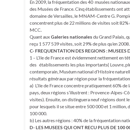
En 2009, la fréquentation des 40 musées nationaux 
des Musées de France. Cinq établissements ont attiré
domaine de Versailles, le MNAM-Centre G. Pompidou
concentrent plus de 22 millions de visites soit 82%
MCC
.
Quant aux
Galeries nationales
du Grand Palais, q
reçu 1 577 539 visites, soit 29% de plus qu’en 2008.
C- FREQUENTATION DES REGIONS : MUSEES
1 – L’Ile de France est évidemment nettement en têt
des établissements les plus importants( Louvre, p
contemporain, Muséum national d’Histoire naturelle,
résultats généraux par région pour la fréquentation
a) L’Ile de France concentre pratiquement 60% de l
pays, deux régions s’illustrent : Provence-Alpes-C
visites). Ensuite, on distinguera neuf régions dont l
pour lesquels il se situe entre 500 000 et 1 million, d
100 000.
b) Les autres régions : 40% de la fréquentation nat
D- LES MUSEES QUI ONT RECU PLUS DE 100 00