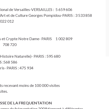
ional de Versailles-VERSAILLES : 5 659 606
’Art et de Culture Georges Pompidou-PARIS : 3 533 858
 022 012
es et Crypte Notre Dame- PARIS 1 002 809
IS 708 720
Histoire Naturelle)- PARIS : 595 680
IS :568 586
aris- PARIS : 475 934
s recevant moins de 100 000 visites
ites.
BAISSE DE LA FREQUENTATION
oyenne de fréquentation 2009 tiennent à différentes