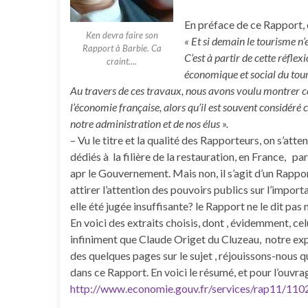
En préface de ce Rapport, e
Ken devra faire son
« Et si demain le tourisme n’e
Rapport à Barbie. Ca
C’est à partir de cette réflex
craint....
économique et social du tour
Au travers de ces travaux, nous avons voulu montrer co
l’économie française, alors qu’il est souvent considér
notre administration et de nos élus ».
– Vu le titre et la qualité des Rapporteurs, on s’atte
dédiés à la filière de la restauration, en France, pa
apr le Gouvernement. Mais non, il s’agit d’un Rapport
attirer l’attention des pouvoirs publics sur l’impor
elle été jugée insuffisante? le Rapport ne le dit pas 
En voici des extraits choisis, dont , évidemment, ce
infiniment que Claude Origet du Cluzeau, notre expe
des quelques pages sur le sujet , réjouissons-nous qu
dans ce Rapport. En voici le résumé, et pour l’ouvr
http://www.economie.gouv.fr/services/rap11/110