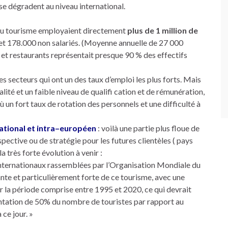
se dégradent au niveau international.
s du tourisme employaient directement
plus de 1 million de
s et 178.000 non salariés. (Moyenne annuelle de 27 000
s et restaurants représentait presque 90 % des effectifs
 secteurs qui ont un des taux d’emploi les plus forts. Mais
lité et un faible niveau de qualifi cation et de rémunération,
ù un fort taux de rotation des personnels et une difficulté à
ational et intra–européen
: voilà une partie plus floue de
ective ou de stratégie pour les futures clientèles ( pays
très forte évolution à venir :
s internationaux rassemblées par l’Organisation Mondiale du
te et particulièrement forte de ce tourisme, avec une
 la période comprise entre 1995 et 2020, ce qui devrait
mentation de 50% du nombre de touristes par rapport au
ce jour. »