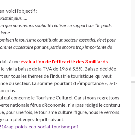
n voici l’objectif :
xistait plus…..
ion que nous avons souhaité réaliser ce rapport sur ‘’le poids
isme’’.
mbien le tourisme constituait un secteur essentiel, de et pour
é comme accessoire par une partie encore trop importante de
ndait à une
évaluation de l’efficacité des 3 milliards
r le via la baisse de la TVA de 19,6 à 5,5%..Baisse décidée
 sur tous les thèmes de l’industrie touristique, qui veut
tance du secteur. La somme, pourtant d »‘importance », a-t-
non plus.
lui qui concerne le Tourisme Culturel. Car si nous regrettons
rte nationale férue d’économie , n’ ai pas rédigé le contenu
e, pour une fois, le tourisme culturel figure, nous le verrons,
age complet voyez le pdf suivant:
214rap-poids-eco-social-tourisme.pdf