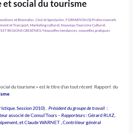
 et social du tourisme
ositions et Biennales, Ciné et Spectacles
,
FORMATION (S) Professionnels
ement et Transport
,
Marketing culturel
,
Nouveau Tourisme Culturel,
S ET REGIONS CREATIVES / Nouvelles tendances, nouvelles pratiques
ocial du tourisme » est le titre d’un tout récent Rapport du
risme
ristique. Session 2010) .
Président du groupe de travail
:
ur associé de Consul’Tours –
Rapporteurs
: Gérard RUIZ,
quipement, et Claude WARNET , Contrôleur général