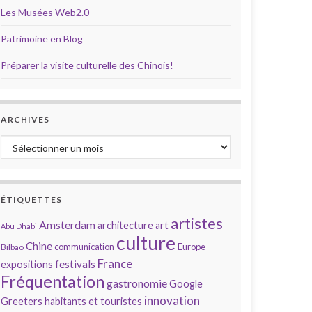
Les Musées Web2.0
Patrimoine en Blog
Préparer la visite culturelle des Chinois!
ARCHIVES
Archives
ÉTIQUETTES
artistes
Amsterdam
architecture
art
Abu Dhabi
culture
Chine
communication
Europe
Bilbao
France
festivals
expositions
Fréquentation
gastronomie
Google
innovation
Greeters
habitants et touristes