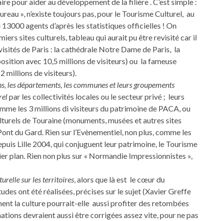
ire pour aider au développement de la filière . C’est simple :
Bureau », n’existe toujours pas, pour le Tourisme Culturel, au
 13000 agents d’après les statistiques officielles ! On
ers sites culturels, tableau qui aurait pu être revisité car il
isités de Paris : la cathédrale Notre Dame de Paris, la
sition avec 10,5 millions de visiteurs) ou la fameuse
millions de visiteurs).
ons, les départements, les communes et leurs groupements
rel
par les collectivités locales ou le secteur privé ; leurs
omme les 3 millions di visiteurs du patrimoine de PACA, ou
culturels de Touraine (monuments, musées et autres sites
u Pont du Gard. Rien sur l’Evènementiel, non plus, comme les
puis Lille 2004, qui conjuguent leur patrimoine, le Tourisme
er plan. Rien non plus sur « Normandie Impressionnistes »,
urelle sur les territoires
, alors que là est le cœur du
des ont été réalisées, précises sur le sujet (Xavier Greffe
ent la culture pourrait-elle aussi profiter des retombées
tions devraient aussi être corrigées assez vite, pour ne pas