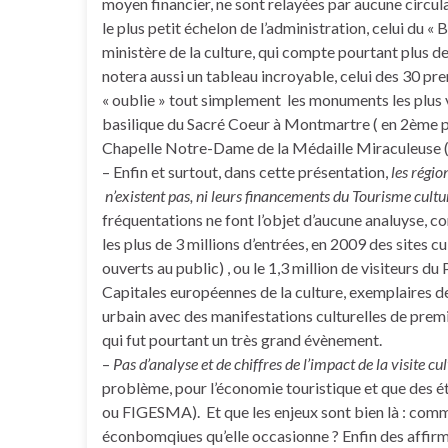
moyen financier, ne sont relayées par aucune circula
le plus petit échelon de l’administration, celui du « 
ministère de la culture, qui compte pourtant plus de
notera aussi un tableau incroyable, celui des 30 premi
« oublie » tout simplement les monuments les plus v
basilique du Sacré Coeur à Montmartre ( en 2ème po
Chapelle Notre-Dame de la Médaille Miraculeuse (2 
– Enfin et surtout, dans cette présentation,
les régi
n’existent pas, ni leurs financements du Tourisme cultu
fréquentations ne font l’objet d’aucune analuyse, c
les plus de 3 millions d’entrées, en 2009 des sites 
ouverts au public) , ou le 1,3 million de visiteurs d
Capitales européennes de la culture, exemplaires de
urbain avec des manifestations culturelles de premi
qui fut pourtant un très grand évènement.
–
Pas d’analyse et de chiffres de l’impact de la visite cult
problème, pour l’économie touristique et que des étu
ou FIGESMA). Et que les enjeux sont bien là : comm
éconbomqiues qu’elle occasionne ? Enfin des affirma