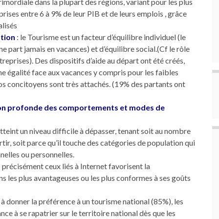
imordiale dans la plupart des régions, variant pour les plus
rises entre 6 à 9% de leur PIB et de leurs emplois , grâce
alisés
tion
: le Tourisme est un facteur d’équilibre individuel (le
 part jamais en vacances) et d’équilibre social.(Cf le rôle
treprises). Des dispositifs d’aide au départ ont été créés,
e égalité face aux vacances y compris pour les faibles
nos concitoyens sont très attachés. (19% des partants ont
tion profonde des comportements et modes de
tteint un niveau difficile à dépasser, tenant soit au nombre
tir, soit parce qu’il touche des catégories de population qui
nelles ou personnelles.
 précisément ceux liés à Internet favorisent la
ons les plus avantageuses ou les plus conformes à ses goûts
s à donner la préférence à un tourisme national (85%), les
e à se rapatrier sur le territoire national dès que les