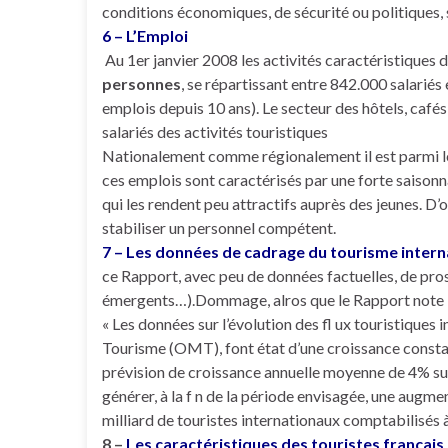
conditions économiques, de sécurité ou politiques, 
6 – L’Emploi
Au 1er janvier 2008 les activités caractéristique
personnes
, se répartissant entre 842.000 salarié
emplois depuis 10 ans). Le secteur des hôtels, café
salariés des activités touristiques
Nationalement comme régionalement il est parmi les
ces emplois sont caractérisés par une forte saisonna
qui les rendent peu attractifs auprès des jeunes. D’o
stabiliser un personnel compétent.
7 – Les données de cadrage du tourisme intern
ce Rapport, avec peu de données factuelles, de prosp
émergents…).Dommage, alros que le Rapport note la 
« Les données sur l’évolution des fl ux touristique
Tourisme (OMT), font état d’une croissance constan
prévision de croissance annuelle moyenne de 4% sur
générer, à la f n de la période envisagée, une aug
milliard de touristes internationaux comptabilisés à 
8 –
Les caractéristiques des touristes français