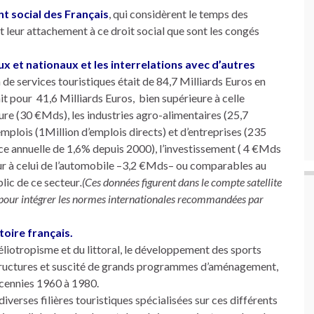
t social des Français
, qui considèrent le temps des
 leur attachement à ce droit social que sont les congés
x et nationaux et les interrelations avec d’autres
de services touristiques était de 84,7 Milliards Euros en
it pour 41,6 Milliards Euros, bien supérieure à celle
lture (30 €Mds), les industries agro-alimentaires (25,7
mplois (1Million d’emplois directs) et d’entreprises (235
e annuelle de 1,6% depuis 2000), l’investissement ( 4 €Mds
eur à celui de l’automobile –3,2 €Mds– ou comparables au
lic de ce secteur
.(Ces données figurent dans le compte satellite
e pour intégrer les normes internationales recommandées par
toire français.
’héliotropisme et du littoral, le développement des sports
structures et suscité de grands programmes d’aménagement,
décennies 1960 à 1980.
iverses filières touristiques spécialisées sur ces différents