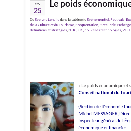
Le poids économique
FÉV
25
De
Evelyne Lehalle
dans la catégorie
Evénementiel, Festivals, Exp
de la Culture et du Tourisme
,
Fréquentation
,
Hôtellerie, Héberg
définitions et stratégies
,
NTIC, TIC, nouvelles technologies
,
VILLE
« Le poids économique et s
Conseil national du tou
(Section de l’économie tou
Michel MESSAGER, Directe
Inspecteur général de l’É
économique et financier.