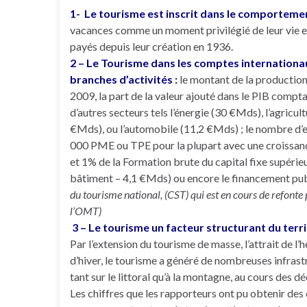
1- Le tourisme est inscrit dans le comportemen
vacances comme un moment privilégié de leur vie et
payés depuis leur création en 1936.
2 – Le Tourisme dans les comptes internationau
branches d’activités :
le montant de la production 
2009, la part de la valeur ajouté dans le PIB compta
d’autres secteurs tels l’énergie (30 €Mds), l’agricu
€Mds), ou l’automobile (11,2 €Mds) ; le nombre d’e
000 PME ou TPE pour la plupart avec une croissanc
et 1% de la Formation brute du capital fixe supéri
bâtiment – 4,1 €Mds) ou encore le financement pub
du tourisme national, (CST) qui est en cours de refont
l’OMT)
3 – Le tourisme un facteur structurant du terri
Par l’extension du tourisme de masse, l’attrait de l
d’hiver, le tourisme a généré de nombreuses infra
tant sur le littoral qu’à la montagne, au cours des 
Les chiffres que les rapporteurs ont pu obtenir des d