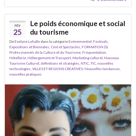
Le poids économique et social
FÉV
25
du tourisme
De
Evelyne Lehalle
dans la catégorie
Evénementiel, Festivals,
Expositions et Biennales, Ciné et Spectacles
,
FORMATION (S)
Professionnels de la Culture et du Tourisme
,
Fréquentation
,
Hôtellerie, Hébergement et Transport
,
Marketing culturel
,
Nouveau
Tourisme Culturel, définitions et stratégies
,
NTIC, TIC, nouvelles
technologies
,
VILLES ET REGIONS CREATIVES / Nouvelles tendances,
nouvelles pratiques