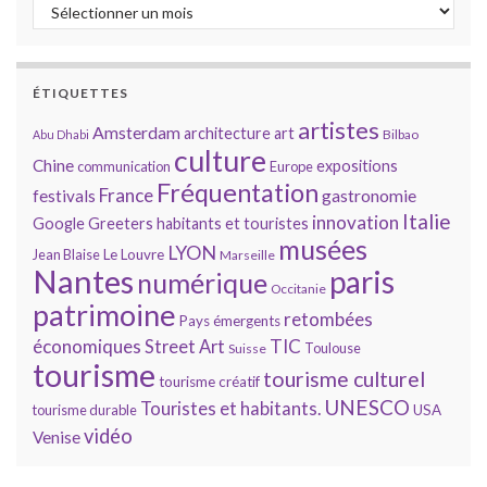
Archives
ÉTIQUETTES
artistes
Amsterdam
architecture
art
Bilbao
Abu Dhabi
culture
Chine
expositions
communication
Europe
Fréquentation
France
gastronomie
festivals
Italie
innovation
Google
Greeters
habitants et touristes
musées
LYON
Jean Blaise
Le Louvre
Marseille
Nantes
paris
numérique
Occitanie
patrimoine
retombées
Pays émergents
économiques
TIC
Street Art
Toulouse
Suisse
tourisme
tourisme culturel
tourisme créatif
UNESCO
Touristes et habitants.
tourisme durable
USA
vidéo
Venise