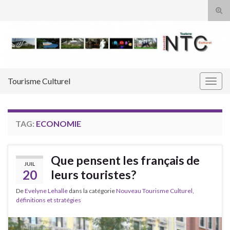
Tog
sear
Search for:
for
Tourisme Culturel
Togg
navig
TAG:
ECONOMIE
Que pensent les français de
JUIL
20
leurs touristes?
De
Evelyne Lehalle
dans la catégorie
Nouveau Tourisme Culturel,
définitions et stratégies