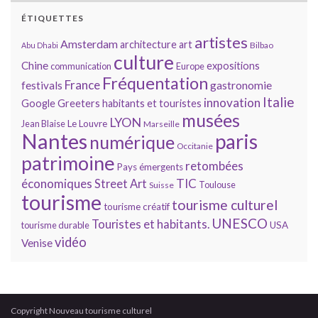
ÉTIQUETTES
artistes
Amsterdam
architecture
art
Bilbao
Abu Dhabi
culture
Chine
expositions
communication
Europe
Fréquentation
France
gastronomie
festivals
Italie
innovation
Google
Greeters
habitants et touristes
musées
LYON
Jean Blaise
Le Louvre
Marseille
Nantes
paris
numérique
Occitanie
patrimoine
retombées
Pays émergents
économiques
TIC
Street Art
Toulouse
Suisse
tourisme
tourisme culturel
tourisme créatif
UNESCO
Touristes et habitants.
tourisme durable
USA
vidéo
Venise
Copyright Nouveau tourisme culturel