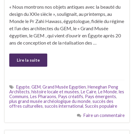
« Nous montrons nos objets antiques avec la beauté du
design du XXIe siècle », soulignait, au printemps, au
Monde le Pr Zahi Hawass, égyptologue, fidèle du régime
et l’un des architectes du GEM, le « Grand Musée
égyptien, le GEM , qui vient d’ouvrir en Égypte après 20
ans de conception et de la réalisation des …
Lire la suite
Egypte
,
GEM
,
Grand Musée Egyptien
,
Heneghan Peng
Architects
,
histoire locale et musées
,
Le Caire
,
Le Monde
,
les
Communs
,
Les Pharaons
,
Pays créatifs
,
Pays émergents
,
plus grand musée archéologique du monde
,
succès des
offres culturelles
,
succès international
,
Succès populaire
Faire un commentaire