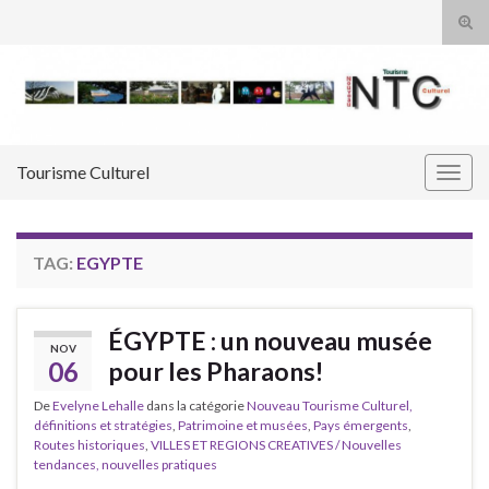
Tog
sear
Search for:
for
Tourisme Culturel
Togg
navig
TAG:
EGYPTE
ÉGYPTE : un nouveau musée
NOV
06
pour les Pharaons!
De
Evelyne Lehalle
dans la catégorie
Nouveau Tourisme Culturel,
définitions et stratégies
,
Patrimoine et musées
,
Pays émergents
,
Routes historiques
,
VILLES ET REGIONS CREATIVES / Nouvelles
tendances, nouvelles pratiques