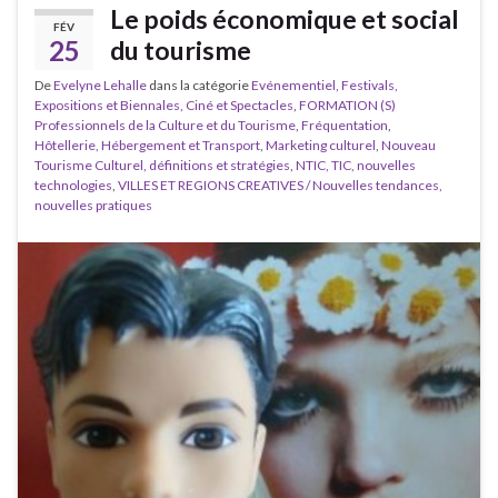
Le poids économique et social
FÉV
25
du tourisme
De
Evelyne Lehalle
dans la catégorie
Evénementiel, Festivals,
Expositions et Biennales, Ciné et Spectacles
,
FORMATION (S)
Professionnels de la Culture et du Tourisme
,
Fréquentation
,
Hôtellerie, Hébergement et Transport
,
Marketing culturel
,
Nouveau
Tourisme Culturel, définitions et stratégies
,
NTIC, TIC, nouvelles
technologies
,
VILLES ET REGIONS CREATIVES / Nouvelles tendances,
nouvelles pratiques