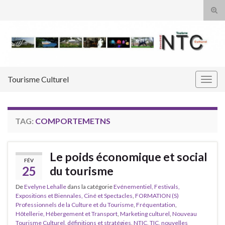
Tog
sear
Search for:
for
Tourisme Culturel
Togg
navig
TAG:
COMPORTEMETNS
Le poids économique et social
FÉV
25
du tourisme
De
Evelyne Lehalle
dans la catégorie
Evénementiel, Festivals,
Expositions et Biennales, Ciné et Spectacles
,
FORMATION (S)
Professionnels de la Culture et du Tourisme
,
Fréquentation
,
Hôtellerie, Hébergement et Transport
,
Marketing culturel
,
Nouveau
Tourisme Culturel, définitions et stratégies
,
NTIC, TIC, nouvelles