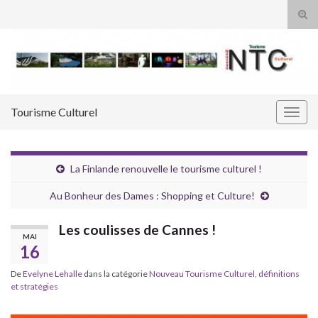
Tog
sear
Search for:
for
Tourisme Culturel
Togg
navig
La Finlande renouvelle le tourisme culturel !
Au Bonheur des Dames : Shopping et Culture!
Les coulisses de Cannes !
MAI
16
De
Evelyne Lehalle
dans la catégorie
Nouveau Tourisme Culturel, définitions
et stratégies