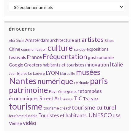
Archives
ÉTIQUETTES
artistes
Amsterdam
architecture
art
Bilbao
Abu Dhabi
culture
Chine
expositions
communication
Europe
Fréquentation
France
gastronomie
festivals
Italie
innovation
Google
Greeters
habitants et touristes
musées
LYON
Jean Blaise
Le Louvre
Marseille
Nantes
paris
numérique
Occitanie
patrimoine
retombées
Pays émergents
économiques
TIC
Street Art
Toulouse
Suisse
tourisme
tourisme culturel
tourisme créatif
UNESCO
Touristes et habitants.
tourisme durable
USA
vidéo
Venise