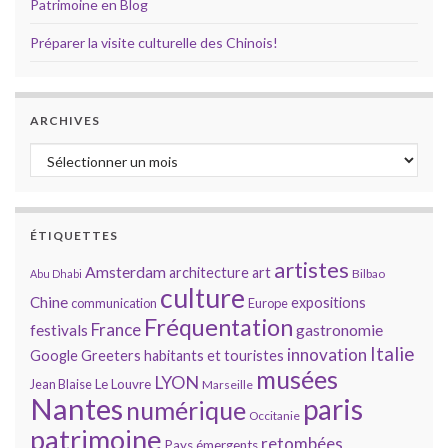
Patrimoine en Blog
Préparer la visite culturelle des Chinois!
ARCHIVES
Archives
ÉTIQUETTES
artistes
Amsterdam
architecture
art
Bilbao
Abu Dhabi
culture
Chine
expositions
communication
Europe
Fréquentation
France
gastronomie
festivals
Italie
innovation
Google
Greeters
habitants et touristes
musées
LYON
Jean Blaise
Le Louvre
Marseille
Nantes
paris
numérique
Occitanie
patrimoine
retombées
Pays émergents