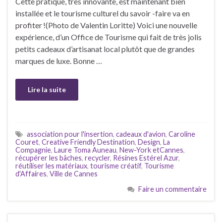
Cette pratique, très innovante, est maintenant bien
installée et le tourisme culturel du savoir -faire va en
profiter !(Photo de Valentin Loritte) Voici une nouvelle
expérience, d’un Office de Tourisme qui fait de très jolis
petits cadeaux d’artisanat local plutôt que de grandes
marques de luxe. Bonne …
Lire la suite
association pour l'insertion
,
cadeaux d'avion
,
Caroline
Couret
,
Creative Friendly Destination
,
Design
,
La
Compagnie
,
Laure Toma Auneau
,
New-York etCannes
,
récupérer les bâches
,
recycler
,
Résines Estérel Azur
,
réutiliser les matériaux
,
tourisme créatif
,
Tourisme
d'Affaires
,
Ville de Cannes
Faire un commentaire