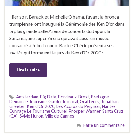
Hier soir, Barack et Michelle Obama, fuyant la bronca
trumpienne, ont inauguré la Cérémonie des Ken D’or dans
la plus grande salle Arena de concerts du Japon, la
Saitama, une super Arena qui avait aussi un musée
consacré à John Lennon. Barbie Chérie présenta ses
invités qui formaient le jury du Ken d’Or 2020 : …
Lire la suite
Amsterdam
,
Big Data
,
Bordeaux
,
Brest
,
Bretagne
,
Demain le Tourisme
,
Garder le moral
,
Graffeurs
,
Jonathan
Greeter
,
Ken d'Or 2020
,
Les Accros du Peignoir
,
Nantes
,
Ouvrage Le Tourisme Culturel
,
Prosper Wanner
,
Santa Cruz
(CA)
,
Sylvie Huron
,
Ville de Cannes
Faire un commentaire