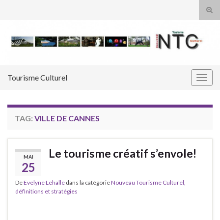
Tog
sear
Search for:
for
Tourisme Culturel
Togg
navig
TAG:
VILLE DE CANNES
Le tourisme créatif s’envole!
MAI
25
De
Evelyne Lehalle
dans la catégorie
Nouveau Tourisme Culturel,
définitions et stratégies