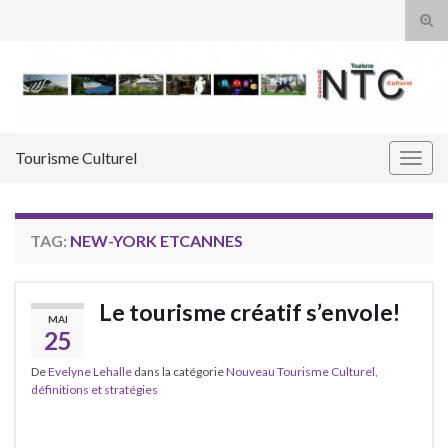
Tog
sear
Search for:
for
Tourisme Culturel
Togg
navig
TAG:
NEW-YORK ETCANNES
Le tourisme créatif s’envole!
MAI
25
De
Evelyne Lehalle
dans la catégorie
Nouveau Tourisme Culturel,
définitions et stratégies