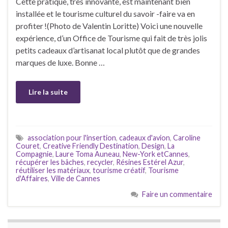
Cette pratique, très innovante, est maintenant bien
installée et le tourisme culturel du savoir -faire va en
profiter !(Photo de Valentin Loritte) Voici une nouvelle
expérience, d’un Office de Tourisme qui fait de très jolis
petits cadeaux d’artisanat local plutôt que de grandes
marques de luxe. Bonne …
Lire la suite
association pour l'insertion
,
cadeaux d'avion
,
Caroline
Couret
,
Creative Friendly Destination
,
Design
,
La
Compagnie
,
Laure Toma Auneau
,
New-York etCannes
,
récupérer les bâches
,
recycler
,
Résines Estérel Azur
,
réutiliser les matériaux
,
tourisme créatif
,
Tourisme
d'Affaires
,
Ville de Cannes
Faire un commentaire