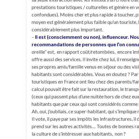
prestations touristiques / culturelles et génère en
confondues). Moins cher et plus rapide à toucher, plu
moyen est généralement plus faible qu’un touriste,
considérablement plus important.
–
Il est (consciemment ou non), influenceur. N
recommandations de personnes que l’on connaît
oreille” est, en rapport coût/retombées, encore imb
offre aussi des services. Il invite chez lui, il rense
ses propres amis/famille venus en séjour ou des visi
habitants sont considérables. Vous en doutez ? Par
touristiques en France ont lieu chez des parents/fa
calcul pouvait être fait sur la restauration, le trans
(ceux qui passent plus d’une nuitée hors de chez eu
habitants que par ceux qui sont considérés comme r
Ah, oui, j’oubliais, ce super-habitant, qui s’implique
Il vote, il paye par ses impôts les infrastructures, 
prend sur les autres activités… Toutes de bonnes ra
la culture de s’intéresser aux habitants, non ?