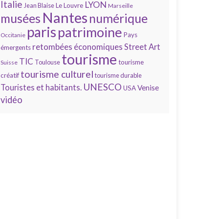
Italie
LYON
Jean Blaise
Le Louvre
Marseille
Nantes
numérique
musées
paris
patrimoine
Pays
Occitanie
retombées économiques
Street Art
émergents
tourisme
TIC
Toulouse
tourisme
Suisse
tourisme culturel
créatif
tourisme durable
UNESCO
Touristes et habitants.
Venise
USA
vidéo