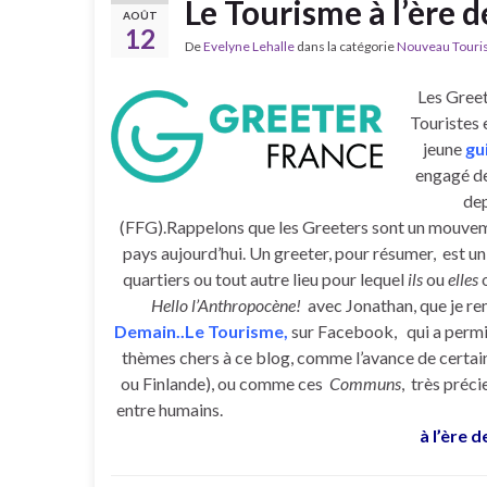
Le Tourisme à l’ère 
AOÛT
12
De
Evelyne Lehalle
dans la catégorie
Nouveau Tourism
Les Greet
Touristes 
jeune
gu
engagé de
dep
(FFG).Rappelons que les Greeters sont un mouveme
pays aujourd’hui. Un greeter, pour résumer, est un 
quartiers ou tout autre lieu pour lequel
ils
ou
elles
o
Hello l’Anthropocène!
avec Jonathan, que je re
Demain..Le Tourisme,
sur Facebook, qui a permis 
thèmes chers à ce blog, comme l’avance de certai
ou Finlande), ou comme ces
Communs
, très préci
entre h
à l’ère 