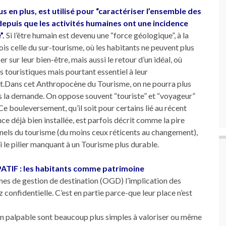
s en plus, est utilisé pour “caractériser l’ensemble des
epuis que les activités humaines ont une incidence
”
.
Si l’être humain est devenu une “force géologique”, à la
ois celle du sur-tourisme, où les habitants ne peuvent plus
r sur leur bien-être, mais aussi le retour d’un idéal, où
s touristiques mais pourtant essentiel à leur
ent.Dans cet Anthropocène du Tourisme, on ne pourra plus
dans la demande. On oppose souvent “touriste” et “voyageur”
Ce bouleversement, qu’il soit pour certains lié au récent
ce déjà bien installée, est parfois décrit comme la pire
nnels du tourisme (du moins ceux réticents au changement),
i le pilier manquant à un Tourisme plus durable.
IF : les habitants comme patrimoine
smes de gestion de destination (OGD) l’implication des
 confidentielle. C’est en partie parce-que leur place n’est
en palpable sont beaucoup plus simples à valoriser ou même