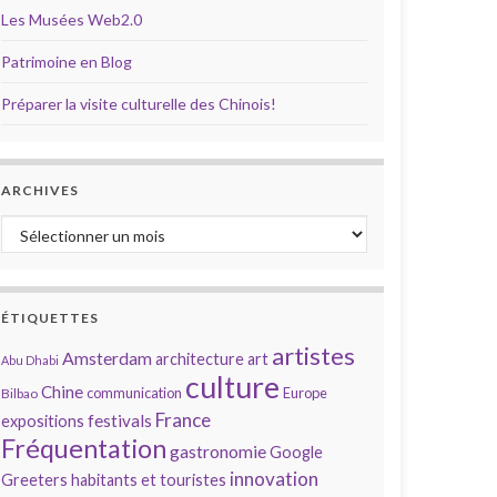
Les Musées Web2.0
Patrimoine en Blog
Préparer la visite culturelle des Chinois!
ARCHIVES
Archives
ÉTIQUETTES
artistes
Amsterdam
architecture
art
Abu Dhabi
culture
Chine
communication
Europe
Bilbao
France
festivals
expositions
Fréquentation
gastronomie
Google
innovation
Greeters
habitants et touristes