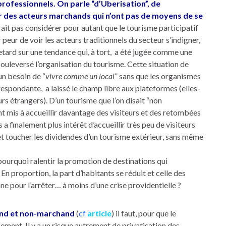
professionnels. On parle “d’Uberisation”, de
r des acteurs marchands qui n’ont pas de moyens de se
drait pas considérer pour autant que le tourisme participatif
r peur de voir les acteurs traditionnels du secteur s’indigner,
retard sur une tendance qui, à tort, a été jugée comme une
leversé l’organisation du tourisme. Cette situation de
un besoin de “
vivre comme un local
” sans que les organismes
respondante, a laissé le champ libre aux plateformes (elles-
s étrangers). D’un tourisme que l’on disait “non
ont mis à accueillir davantage des visiteurs et des retombées
a finalement plus intérêt d’accueillir très peu de visiteurs
 et toucher les dividendes d’un tourisme extérieur, sans même
r pourquoi ralentir la promotion de destinations qui
? En proportion, la part d’habitants se réduit et celle des
onne pour l’arrêter… à moins d’une crise providentielle ?
hand et non-marchand
(
cf
article
) il faut, pour que le
sement. Il y a un risque autrement de privatisation des