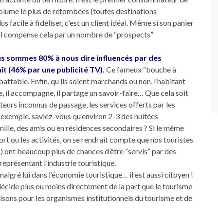
 volume le plus de retombées (toutes destinations
s facile à fidéliser, c’est un client idéal. Même si son panier
 il compense cela par un nombre de “prospects”
ous sommes 80% à nous dire influencés par des
 (46% par une publicité TV).
Ce fameux “bouche à
attable. Enfin, qu’ils soient marchands ou non, l’habitant
igne, il accompagne, il partage un savoir-faire… Que cela soit
teurs inconnus de passage, les services offerts par les
 exemple, saviez-vous qu’environ 2-3 des nuitées
mille, des amis ou en résidences secondaires ? Si le même
port ou les activités, on se rendrait compte que nos touristes
x) ont beaucoup plus de chances d’être “servis” par des
eprésentant l’industrie touristique.
 malgré lui dans l’économie touristique… il est aussi citoyen !
il décide plus ou moins directement de la part que le tourisme
isons pour les organismes institutionnels du tourisme et de