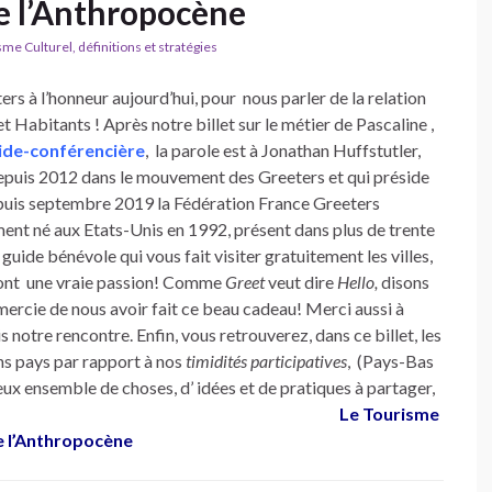
de l’Anthropocène
e Culturel, définitions et stratégies
ers à l’honneur aujourd’hui, pour nous parler de la relation
et Habitants ! Après notre billet sur le métier de Pascaline ,
ide-conférencière
, la parole est à Jonathan Huffstutler,
puis 2012 dans le mouvement des Greeters et qui préside
uis septembre 2019 la Fédération France Greeters
nt né aux Etats-Unis en 1992, présent dans plus de trente
guide bénévole qui vous fait visiter gratuitement les villes,
nt une vraie passion! Comme
Greet
veut dire
Hello,
disons
mercie de nous avoir fait ce beau cadeau! Merci aussi à
notre rencontre. Enfin, vous retrouverez, dans ce billet, les
ns pays par rapport à nos
timidités participatives
, (Pays-Bas
eux ensemble de choses, d’ idées et de pratiques à partager,
umains.
Le Tourisme
de l’Anthropocène