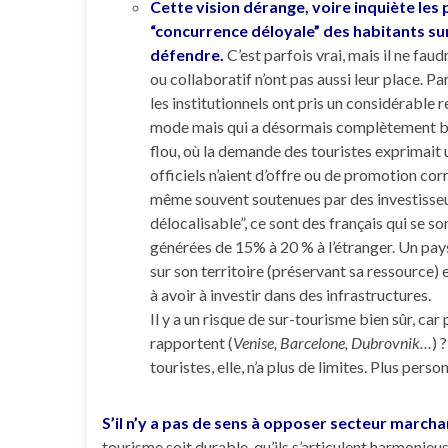
Cette vision dérange, voire inquiète les 
“concurrence déloyale” des habitants su
défendre.
C’est parfois vrai, mais il ne fau
ou collaboratif n’ont pas aussi leur place. Pa
les institutionnels ont pris un considérable 
mode mais qui a désormais complètement bou
flou, où la demande des touristes exprimait 
officiels n’aient d’offre ou de promotion cor
même souvent soutenues par des investisseur
délocalisable”, ce sont des français qui se s
générées de 15% à 20 % à l’étranger. Un pays 
sur son territoire (préservant sa ressource)
à avoir à investir dans des infrastructures.
Il y a un risque de sur-tourisme bien sûr, ca
rapportent (
Venise, Barcelone, Dubrovnik…
) 
touristes, elle, n’a plus de limites. Plus pers
S’il n’y a pas de sens à opposer secteur marc
tourisme soit durable, qu’ils s’articulent harmonieu