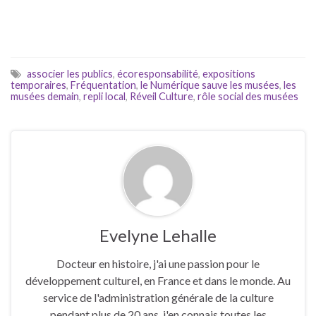
associer les publics
,
écoresponsabilité
,
expositions
temporaires
,
Fréquentation
,
le Numérique sauve les musées
,
les
musées demain
,
repli local
,
Réveil Culture
,
rôle social des musées
Evelyne Lehalle
Docteur en histoire, j'ai une passion pour le
développement culturel, en France et dans le monde. Au
service de l'administration générale de la culture
pendant plus de 20 ans, j'en connais toutes les