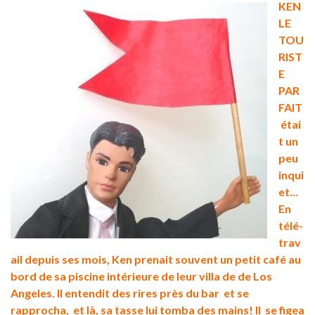
KEN
LE
TOU
RIST
E
PAR
FAIT
étai
t un
peu
inqui
et…
En
télé-
trav
ail depuis ses mois, Ken prenait souvent un petit café au
bord de sa piscine intérieure de leur villa de de Los
Angeles. Il entendit des rires près du bar et se
rapprocha, et là, sa tasse lui tomba des mains! Il se figea