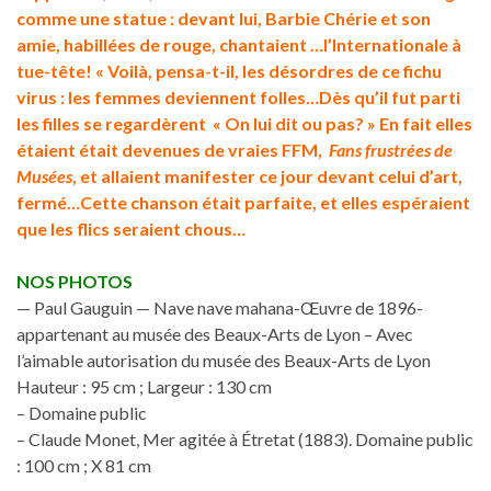
comme une statue : devant lui, Barbie Chérie et son
amie, habillées de rouge, chantaient …l’Internationale à
tue-tête! « Voilà, pensa-t-il, les désordres de ce fichu
virus : les femmes deviennent folles…Dès qu’il fut parti
les filles se regardèrent « On lui dit ou pas? » En fait elles
étaient était devenues de vraies FFM,
Fans frustrées de
Musées
, et allaient manifester ce jour devant celui d’art,
fermé…Cette chanson était parfaite, et elles espéraient
que les flics seraient chous…
NOS PHOTOS
— Paul Gauguin — Nave nave mahana-Œuvre de 1896-
appartenant au musée des Beaux-Arts de Lyon – Avec
l’aimable autorisation du musée des Beaux-Arts de Lyon
Hauteur : 95 cm ; Largeur : 130 cm
– Domaine public
– Claude Monet, Mer agitée à Étretat (1883). Domaine public
: 100 cm ; X 81 cm