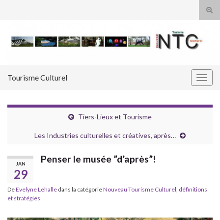
Tog
sear
Search for:
for
Tourisme Culturel
Togg
navig
Tiers-Lieux et Tourisme
Les Industries culturelles et créatives, après…
Penser le musée ”d’après”!
JAN
29
De
Evelyne Lehalle
dans la catégorie
Nouveau Tourisme Culturel, définitions
et stratégies