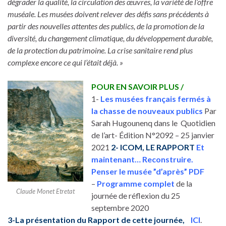
dégrader la qualité, la circulation des œuvres, la variété de l’offre
muséale. Les musées doivent relever des défis sans précédents à
partir des nouvelles attentes des publics, de la promotion de la
diversité, du changement climatique, du développement durable,
de la protection du patrimoine. La crise sanitaire rend plus
complexe encore ce qui l’était déjà. »
POUR EN SAVOIR PLUS /
1-
Les musées français fermés à
la chasse de nouveaux publics
Par
Sarah Hugounenq dans le Quotidien
de l’art- Édition N°2092 – 25 janvier
2021
2- ICOM, LE RAPPORT
Et
maintenant… Reconstruire.
Penser le musée ”d’après” PDF
–
Programme complet
de la
Claude Monet Etretat
journée de réflexion du 25
septembre 2020
3-La présentation du Rapport de cette journée,
ICI
.