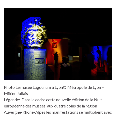
Photo Le musée Lugdunum à Lyon© Métropole de Lyon –
Milène Jallais
Légende: Dans le cadre cette nouvelle édition de la Nuit
européenne des musées, aux quatre coins de la région
Auvergne-Rhône-Alpes les manifestations se multiplient avec