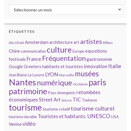
Archives
ÉTIQUETTES
artistes
Amsterdam
architecture
art
Bilbao
Abu Dhabi
culture
Chine
expositions
communication
Europe
Fréquentation
France
gastronomie
festivals
Italie
innovation
Google
Greeters
habitants et touristes
musées
LYON
Jean Blaise
Le Louvre
Marseille
Nantes
paris
numérique
Occitanie
patrimoine
retombées
Pays émergents
économiques
TIC
Street Art
Toulouse
Suisse
tourisme
tourisme culturel
tourisme créatif
UNESCO
Touristes et habitants.
tourisme durable
USA
vidéo
Venise