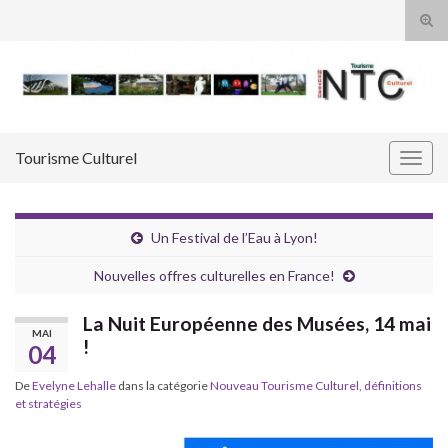
Tog
sear
Search for:
for
Tourisme Culturel
Togg
navig
Un Festival de l’Eau à Lyon!
Nouvelles offres culturelles en France!
La Nuit Européenne des Musées, 14 mai
MAI
!
04
De
Evelyne Lehalle
dans la catégorie
Nouveau Tourisme Culturel, définitions
et stratégies