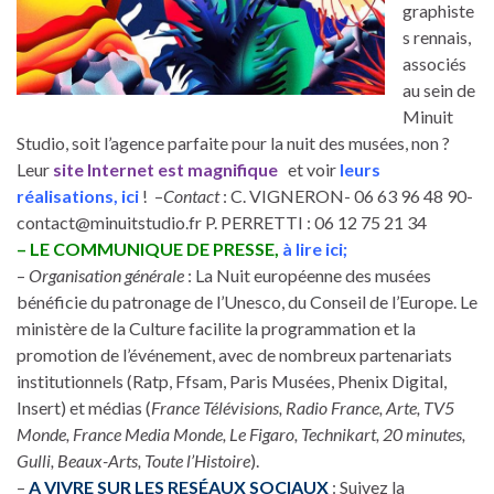
graphiste
s rennais,
associés
au sein de
Minuit
Studio, soit l’agence parfaite pour la nuit des musées, non ?
Leur
site Internet est magnifique
et voir
leurs
réalisations, ici
! –
Contact
: C. VIGNERON- 06 63 96 48 90-
contact@minuitstudio.fr P. PERRETTI : 06 12 75 21 34
– LE COMMUNIQUE DE PRESSE,
à lire
ici
;
–
Organisation générale
: La Nuit européenne des musées
bénéficie du patronage de l’Unesco, du Conseil de l’Europe. Le
ministère de la Culture facilite la programmation et la
promotion de l’événement, avec de nombreux partenariats
institutionnels (Ratp, Ffsam, Paris Musées, Phenix Digital,
Insert) et médias (
France Télévisions, Radio France, Arte, TV5
Monde, France Media Monde, Le Figaro, Technikart, 20 minutes,
Gulli, Beaux-Arts, Toute l’Histoire
).
–
A VIVRE SUR LES RESÉAUX SOCIAUX
: Suivez la