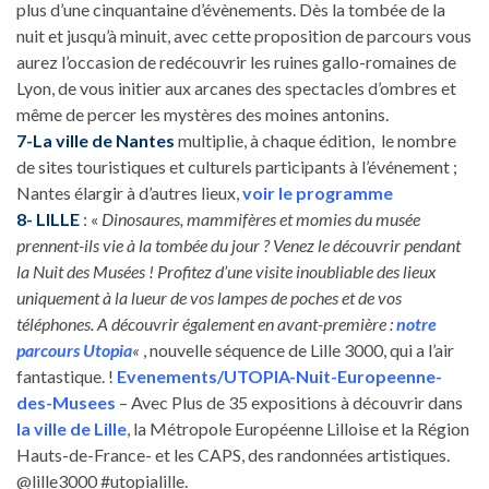
plus d’une cinquantaine d’évènements. Dès la tombée de la
nuit et jusqu’à minuit, avec cette proposition de parcours vous
aurez l’occasion de redécouvrir les ruines gallo-romaines de
Lyon, de vous initier aux arcanes des spectacles d’ombres et
même de percer les mystères des moines antonins.
7-La ville de Nantes
multiplie, à chaque édition, le nombre
de sites touristiques et culturels participants à l’événement ;
Nantes élargir à d’autres lieux,
voir le programme
8- LILLE
: «
Dinosaures, mammifères et momies du musée
prennent-ils vie à la tombée du jour ? Venez le découvrir pendant
la Nuit des Musées ! Profitez d’une visite inoubliable des lieux
uniquement à la lueur de vos lampes de poches et de vos
téléphones. A découvrir également en avant-première :
notre
parcours Utopia
«
, nouvelle séquence de Lille 3000, qui a l’air
fantastique. !
Evenements/UTOPIA-Nuit-Europeenne-
des-Musees
– Avec Plus de 35 expositions à découvrir dans
la ville de Lille
, la Métropole Européenne Lilloise et la Région
Hauts-de-France- et les CAPS, des randonnées artistiques.
@lille3000 #utopialille.