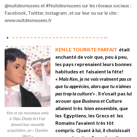
@nuitdesmusees et #Nuitdesmusees sur les réseaux sociaux :
Facebook, Twitter, Instagram , et sur leur ou sur le site :
www.nuitdesmusees.fr
– – – – – – – – – – – – – – – – – – – – – – – – – —
KEN LE TOURISTE PARFAIT
était
enchanté de voir que, peu à peu,
les pays reprenaient leurs bonnes
habitudes et f
aisaient la fête!
«
Mais Ken, je ne vois vraiment pas ce
que tu apprécies, alors que tu n’aimes
pas trop la culture’
« . Il n’osait pas lui
avouer que
Business et Cultur
e
allaient très bien ensemble, que
Ken et ses nouveaux amis
les Egyptiens, les Grecs et les
à l’Abu Dhabi Art Fair
Romains l’avaient très tôt
devant leur nouvelle
compris. Quant à lui, il choisissait
acquisition, un « Damien
Hirst »