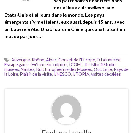
ses partenaires financiers dans
des villes « culturelles », aux
Etats-Unis et ailleurs dans le monde. Les pays
émergents s’y mettaient, eux aussi,depuis 15 ans, avec
un Louvre à Abu Dhabi ou une Chine qui construisait un
musée par jour…
Auvergne-Rhône-Alpes
,
Conseil de l'Europe
,
DJ au musée
,
Escape game
,
événement culturel
,
ICOM
,
Lille
,
MinuitStudio
,
musées
,
Nantes
,
Nuit Européenne des Musées
,
Occitanie
,
Pays de
la Loire
,
Plaisir de la visite
,
UNESCO
,
UTOPIA
,
visites décalées
Evelyne Lehalle