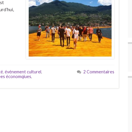
st
urd’hui,
té
,
événement culturel
,
2 Commentaires
es économqiues
,