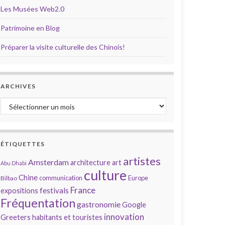
Les Musées Web2.0
Patrimoine en Blog
Préparer la visite culturelle des Chinois!
ARCHIVES
Archives
ÉTIQUETTES
artistes
Amsterdam
architecture
art
Abu Dhabi
culture
Chine
communication
Europe
Bilbao
France
festivals
expositions
Fréquentation
gastronomie
Google
innovation
Greeters
habitants et touristes