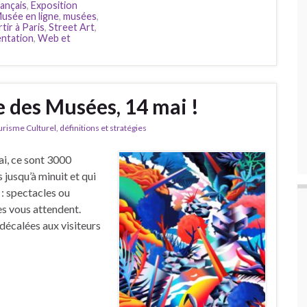
ançais
,
Exposition
usée en ligne
,
musées
,
tir à Paris
,
Street Art
,
entation
,
Web et
 des Musées, 14 mai !
isme Culturel, définitions et stratégies
i, ce sont 3000
jusqu’à minuit et qui
: spectacles ou
es vous attendent.
 décalées aux visiteurs