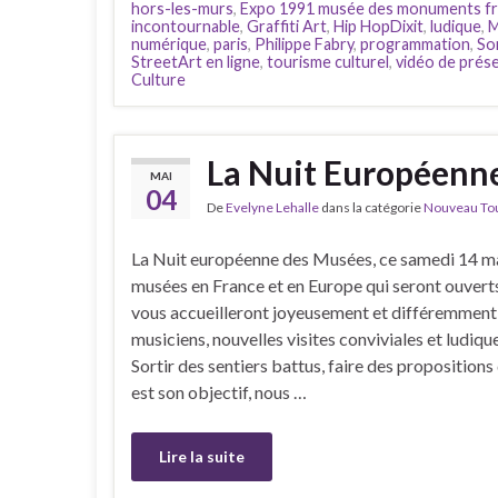
hors-les-murs
,
Expo 1991 musée des monuments fr
incontournable
,
Graffiti Art
,
Hip HopDixit
,
ludique
,
M
numérique
,
paris
,
Philippe Fabry
,
programmation
,
Sor
StreetArt en ligne
,
tourisme culturel
,
vidéo de prés
Culture
La Nuit Européenne
MAI
04
De
Evelyne Lehalle
dans la catégorie
Nouveau Tour
La Nuit européenne des Musées, ce samedi 14 ma
musées en France et en Europe qui seront ouverts 
vous accueilleront joyeusement et différemment 
musiciens, nouvelles visites conviviales et ludiqu
Sortir des sentiers battus, faire des propositions
est son objectif, nous …
Lire la suite