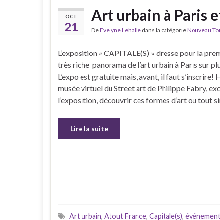
Art urbain à Paris e
OCT
21
De
Evelyne Lehalle
dans la catégorie
Nouveau Tour
L’exposition « CAPITALE(S) » dresse pour la prem
très riche panorama de l’art urbain à Paris sur pl
L’expo est gratuite mais, avant, il faut s’inscrir
musée virtuel du Street art de Philippe Fabry, ex
l’exposition, découvrir ces formes d’art ou tout
Lire la suite
Art urbain
,
Atout France
,
Capitale(s)
,
événement 