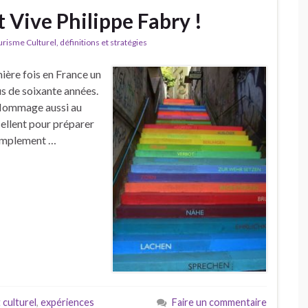
t Vive Philippe Fabry !
isme Culturel, définitions et stratégies
ière fois en France un
us de soixante années.
e! Hommage aussi au
cellent pour préparer
 simplement …
culturel
,
expériences
Faire un commentaire