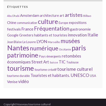
ÉTIQUETTES
artistes
Amsterdam
architecture
art
Bilbao
Abu Dhabi
culture
Chine
expositions
communication
Europe
Fréquentation
France
gastronomie
festivals
Italie
innovation
Google
Greeters
habitants et touristes
musées
LYON
Jean Blaise
Le Louvre
Marseille
Nantes
paris
numérique
Occitanie
patrimoine
retombées
Pays émergents
économiques
TIC
Street Art
Toulouse
Suisse
tourisme
tourisme culturel
tourisme créatif
UNESCO
Touristes et habitants.
tourisme durable
USA
vidéo
Venise
Copyright Nouveau tourisme culturel