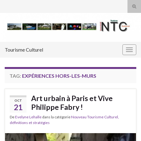
Tog
sear
Search for:
for
Tourisme Culturel
Togg
navig
TAG:
EXPÉRIENCES HORS-LES-MURS
Art urbain à Paris et Vive
OCT
21
Philippe Fabry !
De
Evelyne Lehalle
dans la catégorie
Nouveau Tourisme Culturel,
définitions et stratégies