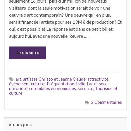
seulement 16 jours, plus d’un million de nouveaux
visiteurs dont la seule motivation serait de voir une
oeuvre d’art contemporain? Une oeuvre qui, en plus,
serait financée l’artiste pour ses 19M€ de production? Et
oui, c’est possible! La réponse est dans ce petit billet,
aujourd’hui, avec une nouvelle l’œuvre …
Lire la suite
art
,
artistes Christo et Jeanne Claude
,
attractivité
,
événement culturel
,
Fréquentation
,
Italie
,
Lac d'Iseo
,
notoriété
,
retombées économqiues
,
sécurité
,
Tourisme et
culture
2 Commentaires
RUBRIQUES