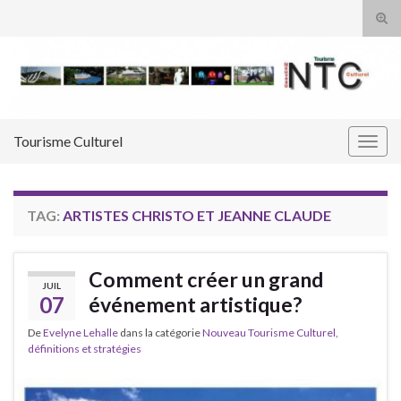
Tog
sear
Search for:
for
Tourisme Culturel
Togg
navig
TAG:
ARTISTES CHRISTO ET JEANNE CLAUDE
Comment créer un grand
JUIL
07
événement artistique?
De
Evelyne Lehalle
dans la catégorie
Nouveau Tourisme Culturel,
définitions et stratégies