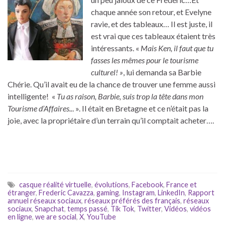
chaque année son retour, et Evelyne
ravie, et des tableaux… Il est juste, il
est vrai que ces tableaux étaient très
intéressants. «
Mais Ken, il faut que tu
fasses les mêmes pour le tourisme
culturel! »
, lui demanda sa Barbie
Chérie. Qu’il avait eu de la chance de trouver une femme aussi
intelligente! «
Tu as raison, Barbie, suis trop la tête dans mon
Tourisme d’Affaires..
. ». Il était en Bretagne et ce n’était pas la
joie, avec la propriétaire d’un terrain qu’il comptait acheter….
casque réalité virtuelle
,
évolutions
,
Facebook
,
France et
étranger
,
Frederic Cavazza
,
gaming
,
Instagram
,
LinkedIn
,
Rapport
annuel réseaux sociaux
,
réseaux préférés des français
,
réseaux
sociaux
,
Snapchat
,
temps passé
,
Tik Tok
,
Twitter
,
Vidéos
,
vidéos
en ligne
,
we are social
,
X
,
YouTube