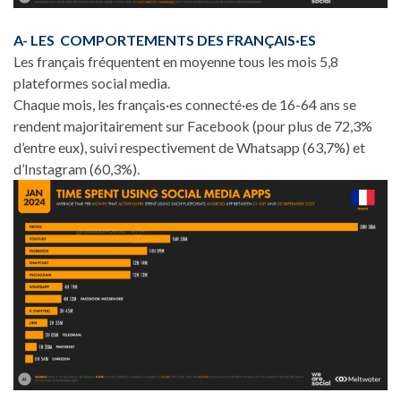
A- LES COMPORTEMENTS DES FRANÇAIS·ES
Les français fréquentent en moyenne tous les mois 5,8
plateformes social media.
Chaque mois, les français·es connecté·es de 16-64 ans se
rendent majoritairement sur Facebook (pour plus de 72,3%
d’entre eux), suivi respectivement de Whatsapp (63,7%) et
d’Instagram (60,3%).