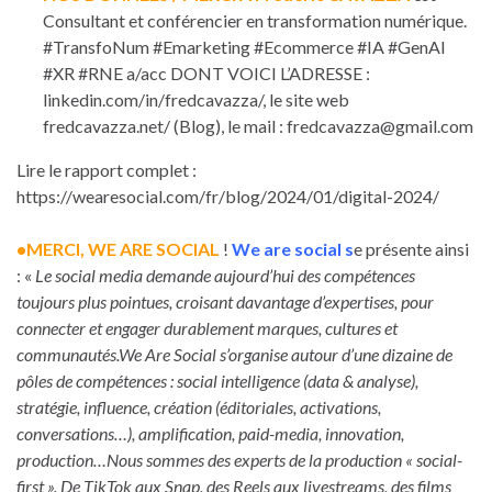
Consultant et conférencier en transformation numérique.
#TransfoNum #Emarketing #Ecommerce #IA #GenAI
#XR #RNE a/acc DONT VOICI L’ADRESSE :
linkedin.com/in/fredcavazza/, le site web
fredcavazza.net/ (Blog), le mail : fredcavazza@gmail.com
Lire le rapport complet :
https://wearesocial.com/fr/blog/2024/01/digital-2024/
•MERCI, WE ARE SOCIAL
!
We are social s
e présente ainsi
: «
Le social media demande aujourd’hui des compétences
toujours plus pointues, croisant davantage d’expertises, pour
connecter et engager durablement marques, cultures et
communautés.We Are Social s’organise autour d’une dizaine de
pôles de compétences : social intelligence (data & analyse),
stratégie, influence, création (éditoriales, activations,
conversations…), amplification, paid-media, innovation,
production…Nous sommes des experts de la production « social-
first ». De TikTok aux Snap, des Reels aux livestreams, des films