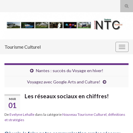
Tog
sear
Search for:
for
Tourisme Culturel
Togg
navig
Nantes : succès du Voyage en hiver!
Voyagez avec Google Arts and Culture!
Les réseaux sociaux en chiffres!
MAR
01
De
Evelyne Lehalle
dans la catégorie
Nouveau Tourisme Culturel, définitions
et stratégies