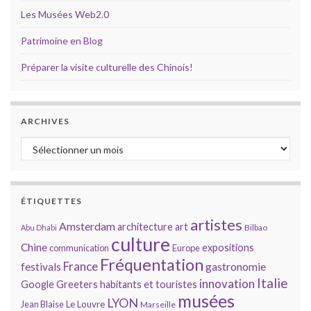
Les Musées Web2.0
Patrimoine en Blog
Préparer la visite culturelle des Chinois!
ARCHIVES
Archives
ÉTIQUETTES
artistes
Amsterdam
architecture
art
Bilbao
Abu Dhabi
culture
Chine
expositions
communication
Europe
Fréquentation
France
gastronomie
festivals
Italie
innovation
Google
Greeters
habitants et touristes
musées
LYON
Jean Blaise
Le Louvre
Marseille