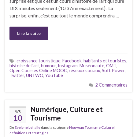
surprise est que c’est un cours d’histoire de l’art qui dure
DIX minutes seulement (10.37mn exactement) . La
surprise, enfin, c’est que tout le monde comprendra …
Lire la suite
croissance touristique
,
Facebook
,
habitants et touristes
,
histoire de l'art
,
humour
,
Instagram
,
Muséonaute
,
OMT
,
Open Courses Online MOOC
,
réseaux sociaux
,
Soft Power
,
Twitter
,
UNTWO
,
YouTube
2 Commentaires
Numérique, Culture et
AVR
10
Tourisme
De
Evelyne Lehalle
dans la catégorie
Nouveau Tourisme Culturel,
définitions et stratégies