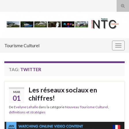
Tog
sear
Search for:
for
Tourisme Culturel
Togg
navig
TAG:
TWITTER
Les réseaux sociaux en
MAR
01
chiffres!
De
Evelyne Lehalle
dans la catégorie
Nouveau Tourisme Culturel,
définitions et stratégies