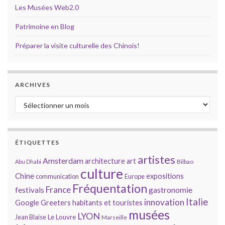
Les Musées Web2.0
Patrimoine en Blog
Préparer la visite culturelle des Chinois!
ARCHIVES
Archives
ÉTIQUETTES
artistes
Amsterdam
architecture
art
Bilbao
Abu Dhabi
culture
Chine
expositions
communication
Europe
Fréquentation
France
gastronomie
festivals
Italie
innovation
Google
Greeters
habitants et touristes
musées
LYON
Jean Blaise
Le Louvre
Marseille