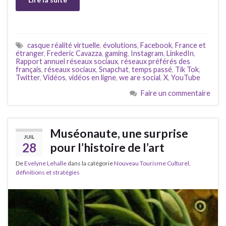
casque réalité virtuelle
,
évolutions
,
Facebook
,
France et
étranger
,
Frederic Cavazza
,
gaming
,
Instagram
,
LinkedIn
,
Rapport annuel réseaux sociaux
,
réseaux préférés des
français
,
réseaux sociaux
,
Snapchat
,
temps passé
,
Tik Tok
,
Twitter
,
Vidéos
,
vidéos en ligne
,
we are social
,
X
,
YouTube
Faire un commentaire
Muséonaute, une surprise
JUIL
28
pour l’histoire de l’art
De
Evelyne Lehalle
dans la catégorie
Nouveau Tourisme Culturel,
définitions et stratégies