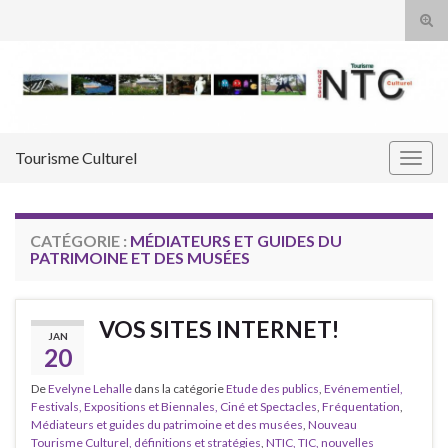
Tog
sear
Search for:
for
Tourisme Culturel
Togg
navig
CATÉGORIE :
MÉDIATEURS ET GUIDES DU
PATRIMOINE ET DES MUSÉES
VOS SITES INTERNET!
JAN
20
De
Evelyne Lehalle
dans la catégorie
Etude des publics
,
Evénementiel,
Festivals, Expositions et Biennales, Ciné et Spectacles
,
Fréquentation
,
Médiateurs et guides du patrimoine et des musées
,
Nouveau
Tourisme Culturel, définitions et stratégies
,
NTIC, TIC, nouvelles