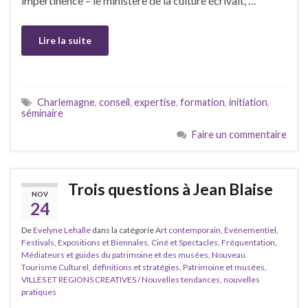
impertinence – le ministère de la culture écrivait, …
Lire la suite
Charlemagne
,
conseil
,
expertise
,
formation
,
initiation
,
séminaire
Faire un commentaire
Trois questions à Jean Blaise
NOV
24
De
Evelyne Lehalle
dans la catégorie
Art contemporain
,
Evénementiel,
Festivals, Expositions et Biennales, Ciné et Spectacles
,
Fréquentation
,
Médiateurs et guides du patrimoine et des musées
,
Nouveau
Tourisme Culturel, définitions et stratégies
,
Patrimoine et musées
,
VILLES ET REGIONS CREATIVES / Nouvelles tendances, nouvelles
pratiques