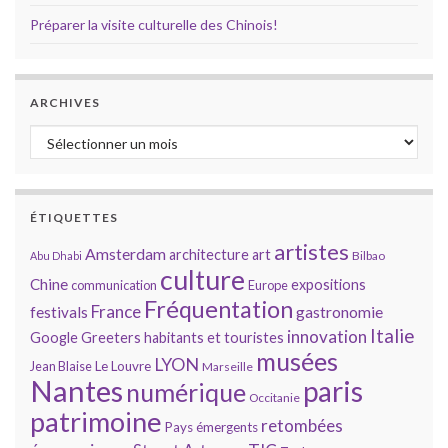
Préparer la visite culturelle des Chinois!
ARCHIVES
Archives
ÉTIQUETTES
artistes
Amsterdam
architecture
art
Bilbao
Abu Dhabi
culture
Chine
expositions
communication
Europe
Fréquentation
France
gastronomie
festivals
Italie
innovation
Google
Greeters
habitants et touristes
musées
LYON
Jean Blaise
Le Louvre
Marseille
Nantes
paris
numérique
Occitanie
patrimoine
retombées
Pays émergents