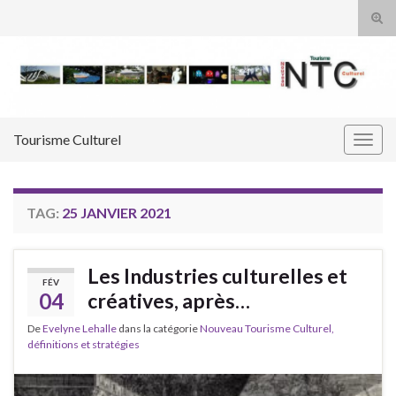
Tog
sear
Search for:
for
Tourisme Culturel
Togg
navig
TAG:
25 JANVIER 2021
Les Industries culturelles et
FÉV
04
créatives, après…
De
Evelyne Lehalle
dans la catégorie
Nouveau Tourisme Culturel,
définitions et stratégies