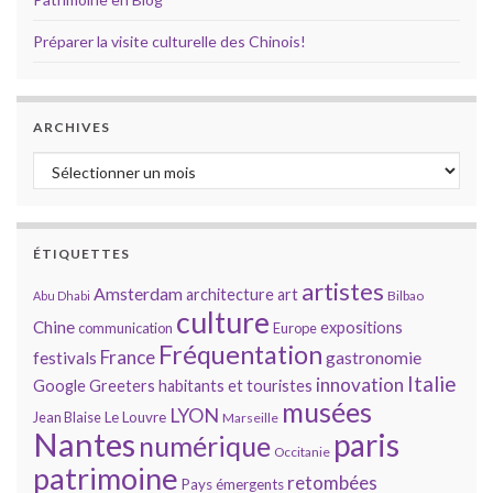
Préparer la visite culturelle des Chinois!
ARCHIVES
Archives
ÉTIQUETTES
artistes
Amsterdam
architecture
art
Bilbao
Abu Dhabi
culture
Chine
expositions
communication
Europe
Fréquentation
France
gastronomie
festivals
Italie
innovation
Google
Greeters
habitants et touristes
musées
LYON
Jean Blaise
Le Louvre
Marseille
Nantes
paris
numérique
Occitanie
patrimoine
retombées
Pays émergents