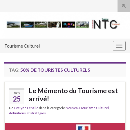
Tog
sear
Search for:
for
Tourisme Culturel
Togg
navig
TAG:
50% DE TOURISTES CULTURELS
Le Mémento du Tourisme est
AVR
25
arrivé!
De
Evelyne Lehalle
dans la catégorie
Nouveau Tourisme Culturel,
définitions et stratégies