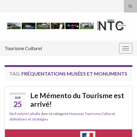
Tog
sear
Search for:
for
Tourisme Culturel
Togg
navig
TAG:
FRÉQUENTATIONS MUSÉES ET MONUMENTS
Le Mémento du Tourisme est
AVR
25
arrivé!
De
Evelyne Lehalle
dans la catégorie
Nouveau Tourisme Culturel,
définitions et stratégies