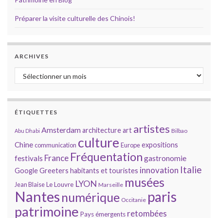
Préparer la visite culturelle des Chinois!
ARCHIVES
Archives
ÉTIQUETTES
artistes
Amsterdam
architecture
art
Bilbao
Abu Dhabi
culture
Chine
expositions
communication
Europe
Fréquentation
France
gastronomie
festivals
Italie
innovation
Google
Greeters
habitants et touristes
musées
LYON
Jean Blaise
Le Louvre
Marseille
Nantes
paris
numérique
Occitanie
patrimoine
retombées
Pays émergents