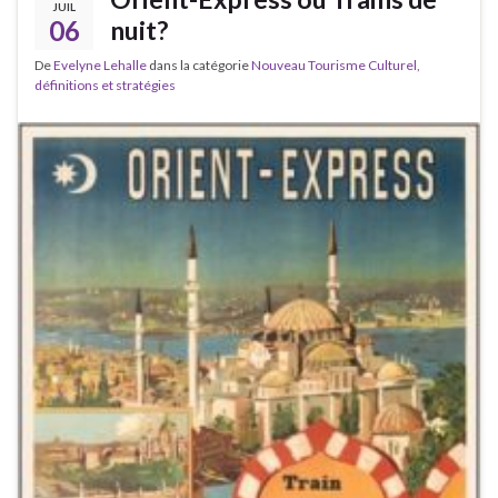
JUIL
06
nuit?
De
Evelyne Lehalle
dans la catégorie
Nouveau Tourisme Culturel,
définitions et stratégies