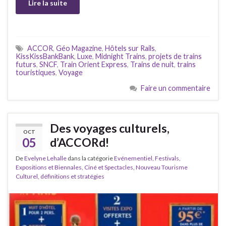
Lire la suite
ACCOR
,
Géo Magazine
,
Hôtels sur Rails
,
KissKissBankBank
,
Luxe
,
Midnight Trains
,
projets de trains
futurs
,
SNCF
,
Train Orient Express
,
Trains de nuit
,
trains
touristiques
,
Voyage
Faire un commentaire
Des voyages culturels,
OCT
05
d’ACCORd!
De
Evelyne Lehalle
dans la catégorie
Evénementiel, Festivals,
Expositions et Biennales, Ciné et Spectacles
,
Nouveau Tourisme
Culturel, définitions et stratégies