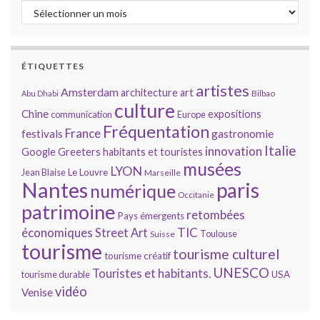
Archives
ÉTIQUETTES
artistes
Amsterdam
architecture
art
Bilbao
Abu Dhabi
culture
Chine
expositions
communication
Europe
Fréquentation
France
gastronomie
festivals
Italie
innovation
Google
Greeters
habitants et touristes
musées
LYON
Jean Blaise
Le Louvre
Marseille
Nantes
paris
numérique
Occitanie
patrimoine
retombées
Pays émergents
économiques
TIC
Street Art
Toulouse
Suisse
tourisme
tourisme culturel
tourisme créatif
UNESCO
Touristes et habitants.
tourisme durable
USA
vidéo
Venise