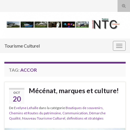
Tog
sear
Search for:
for
Tourisme Culturel
Togg
navig
TAG:
ACCOR
Mécénat, marques et culture!
OCT
20
De
Evelyne Lehalle
dans la catégorie
Boutiques de souvenirs
,
Chemins et Routes du patrimoine
,
Communication
,
Démarche
Qualité
,
Nouveau Tourisme Culturel, définitions et stratégies