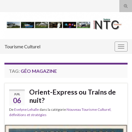
Tog
sear
Search for:
for
Tourisme Culturel
Togg
navig
TAG:
GÉO MAGAZINE
Orient-Express ou Trains de
JUIL
06
nuit?
De
Evelyne Lehalle
dans la catégorie
Nouveau Tourisme Culturel,
définitions et stratégies