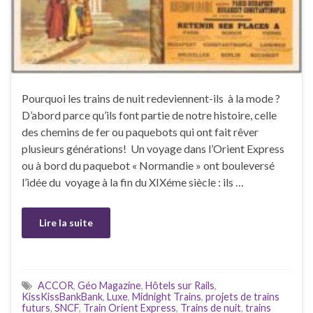
Pourquoi les trains de nuit redeviennent-ils à la mode ?
D’abord parce qu’ils font partie de notre histoire, celle
des chemins de fer ou paquebots qui ont fait rêver
plusieurs générations! Un voyage dans l’Orient Express
ou à bord du paquebot « Normandie » ont bouleversé
l’idée du voyage à la fin du XIXéme siècle : ils …
Lire la suite
ACCOR
,
Géo Magazine
,
Hôtels sur Rails
,
KissKissBankBank
,
Luxe
,
Midnight Trains
,
projets de trains
futurs
,
SNCF
,
Train Orient Express
,
Trains de nuit
,
trains