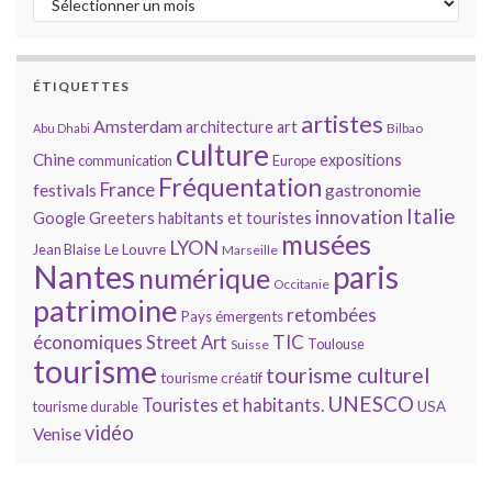
ÉTIQUETTES
artistes
Amsterdam
architecture
art
Bilbao
Abu Dhabi
culture
Chine
expositions
communication
Europe
Fréquentation
France
gastronomie
festivals
Italie
innovation
Google
Greeters
habitants et touristes
musées
LYON
Jean Blaise
Le Louvre
Marseille
Nantes
paris
numérique
Occitanie
patrimoine
retombées
Pays émergents
économiques
TIC
Street Art
Toulouse
Suisse
tourisme
tourisme culturel
tourisme créatif
UNESCO
Touristes et habitants.
tourisme durable
USA
vidéo
Venise