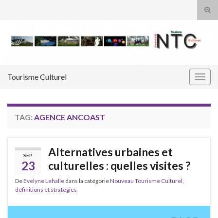
Tog
sear
Search for:
for
Tourisme Culturel
Togg
navig
TAG:
AGENCE ANCOAST
Alternatives urbaines et
SEP
23
culturelles : quelles visites ?
De
Evelyne Lehalle
dans la catégorie
Nouveau Tourisme Culturel,
définitions et stratégies