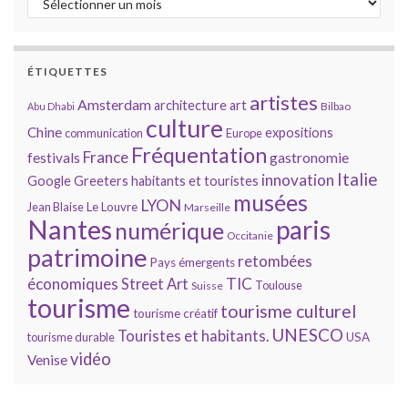
ÉTIQUETTES
artistes
Amsterdam
architecture
art
Bilbao
Abu Dhabi
culture
Chine
expositions
communication
Europe
Fréquentation
France
gastronomie
festivals
Italie
innovation
Google
Greeters
habitants et touristes
musées
LYON
Jean Blaise
Le Louvre
Marseille
Nantes
paris
numérique
Occitanie
patrimoine
retombées
Pays émergents
économiques
TIC
Street Art
Toulouse
Suisse
tourisme
tourisme culturel
tourisme créatif
UNESCO
Touristes et habitants.
tourisme durable
USA
vidéo
Venise