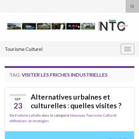
Tog
sear
Search for:
for
Tourisme Culturel
Togg
navig
TAG:
VISITER LES FRICHES INDUSTRIELLES
Alternatives urbaines et
SEP
23
culturelles : quelles visites ?
De
Evelyne Lehalle
dans la catégorie
Nouveau Tourisme Culturel,
définitions et stratégies