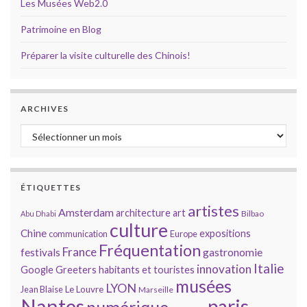
Les Musées Web2.0
Patrimoine en Blog
Préparer la visite culturelle des Chinois!
ARCHIVES
Archives
ÉTIQUETTES
artistes
Amsterdam
architecture
art
Bilbao
Abu Dhabi
culture
Chine
expositions
communication
Europe
Fréquentation
France
gastronomie
festivals
Italie
innovation
Google
Greeters
habitants et touristes
musées
LYON
Jean Blaise
Le Louvre
Marseille
Nantes
paris