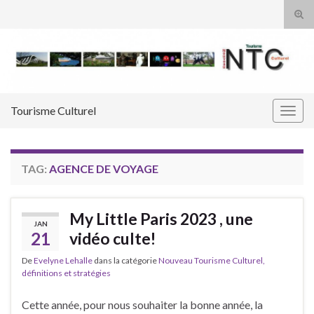
Tog
sear
Search for:
for
Tourisme Culturel
Togg
navig
TAG:
AGENCE DE VOYAGE
My Little Paris 2023 , une
JAN
21
vidéo culte!
De
Evelyne Lehalle
dans la catégorie
Nouveau Tourisme Culturel,
définitions et stratégies
Cette année, pour nous souhaiter la bonne année, la