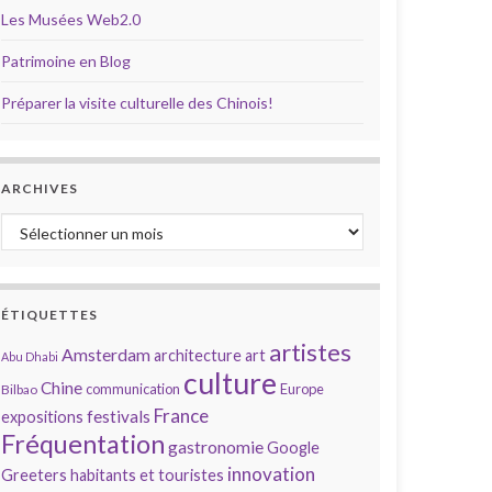
Les Musées Web2.0
Patrimoine en Blog
Préparer la visite culturelle des Chinois!
ARCHIVES
Archives
ÉTIQUETTES
artistes
Amsterdam
architecture
art
Abu Dhabi
culture
Chine
communication
Europe
Bilbao
France
festivals
expositions
Fréquentation
gastronomie
Google
innovation
Greeters
habitants et touristes