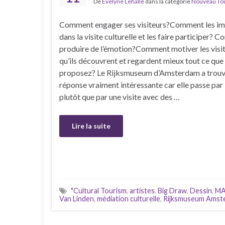
De
Evelyne Lehalle
dans la catégorie
Nouveau Tour
Comment engager ses visiteurs?Comment les im
dans la visite culturelle et les faire participer?
produire de l’émotion?Comment motiver les visi
qu’ils découvrent et regardent mieux tout ce que
proposez? Le Rijksmuseum d’Amsterdam a trouv
réponse vraiment intéressante car elle passe par 
plutôt que par une visite avec des …
Lire la suite
"Cultural Tourism
,
artistes
,
Big Draw
,
Dessin
,
MA
Van Linden
,
médiation culturelle
,
Rijksmuseum Amst