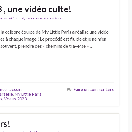
 , une vidéo culte!
isme Culturel, définitions et stratégies
la célèbre équipe de My Little Paris a réalisé une vidéo
ses à chaque image ! Le procédé est fluide et je ne m’en
s souvent, prendre des « chemins de traverse » …
ance
,
Dessin
,
Faire un commentaire
rseille
,
My Little Paris
,
is
,
Voeux 2023
rs!