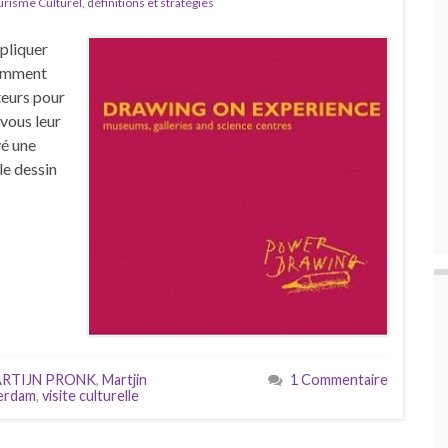
isme Culturel, définitions et stratégies
pliquer
 Comment
teurs pour
 vous leur
é une
le dessin
RTIJN PRONK
,
Martjin
1 Commentaire
erdam
,
visite culturelle