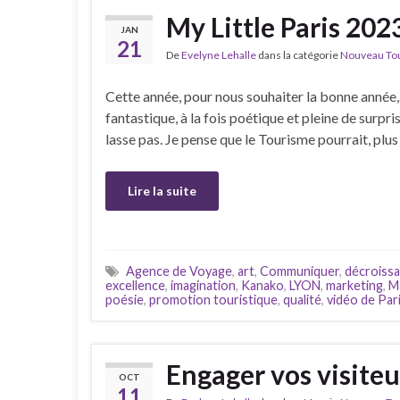
My Little Paris 2023
JAN
21
De
Evelyne Lehalle
dans la catégorie
Nouveau Tour
Cette année, pour nous souhaiter la bonne année, 
fantastique, à la fois poétique et pleine de surpri
lasse pas. Je pense que le Tourisme pourrait, plu
Lire la suite
Agence de Voyage
,
art
,
Communiquer
,
décroiss
excellence
,
imagination
,
Kanako
,
LYON
,
marketing
,
Ma
poésie
,
promotion touristique
,
qualité
,
vidéo de Par
Engager vos visiteu
OCT
11