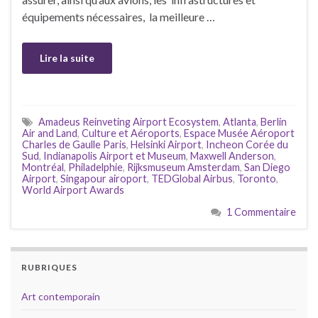
équipements nécessaires, la meilleure …
Lire la suite
Amadeus Reinveting Airport Ecosystem
,
Atlanta
,
Berlin
Air and Land
,
Culture et Aéroports
,
Espace Musée Aéroport
Charles de Gaulle Paris
,
Helsinki Airport
,
Incheon Corée du
Sud
,
Indianapolis Airport et Museum
,
Maxwell Anderson
,
Montréal
,
Philadelphie
,
Rijksmuseum Amsterdam
,
San Diego
Airport
,
Singapour airoport
,
TEDGlobal Airbus
,
Toronto
,
World Airport Awards
1 Commentaire
RUBRIQUES
Art contemporain