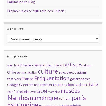
Patrimoine en Blog
Préparer la visite culturelle des Chinois!
ARCHIVES
Archives
ÉTIQUETTES
artistes
Amsterdam
architecture
art
Bilbao
Abu Dhabi
culture
Chine
expositions
communication
Europe
Fréquentation
France
gastronomie
festivals
Italie
innovation
Google
Greeters
habitants et touristes
musées
LYON
Jean Blaise
Le Louvre
Marseille
Nantes
paris
numérique
Occitanie
patrimoine
retombées
Pays émergents