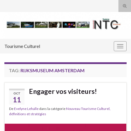
Tog
sear
Search for:
for
Tourisme Culturel
Togg
navig
TAG:
RIJKSMUSEUM AMSTERDAM
Engager vos visiteurs!
OCT
11
De
Evelyne Lehalle
dans la catégorie
Nouveau Tourisme Culturel,
définitions et stratégies