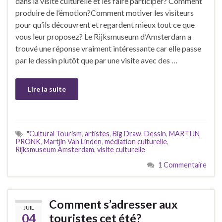
dans la visite culturelle et les faire participer? Comment
produire de l’émotion?Comment motiver les visiteurs
pour qu’ils découvrent et regardent mieux tout ce que
vous leur proposez? Le Rijksmuseum d’Amsterdam a
trouvé une réponse vraiment intéressante car elle passe
par le dessin plutôt que par une visite avec des …
Lire la suite
"Cultural Tourism
,
artistes
,
Big Draw
,
Dessin
,
MARTIJN
PRONK
,
Martjin Van Linden
,
médiation culturelle
,
Rijksmuseum Amsterdam
,
visite culturelle
1 Commentaire
Comment s’adresser aux
JUIL
04
touristes cet été?