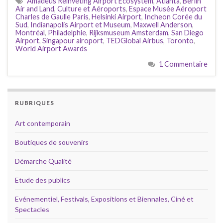
Amadeus Reinveting Airport Ecosystem
,
Atlanta
,
Berlin
Air and Land
,
Culture et Aéroports
,
Espace Musée Aéroport
Charles de Gaulle Paris
,
Helsinki Airport
,
Incheon Corée du
Sud
,
Indianapolis Airport et Museum
,
Maxwell Anderson
,
Montréal
,
Philadelphie
,
Rijksmuseum Amsterdam
,
San Diego
Airport
,
Singapour airoport
,
TEDGlobal Airbus
,
Toronto
,
World Airport Awards
1 Commentaire
RUBRIQUES
Art contemporain
Boutiques de souvenirs
Démarche Qualité
Etude des publics
Evénementiel, Festivals, Expositions et Biennales, Ciné et
Spectacles