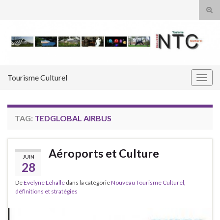
Tog
sear
Search for:
for
Tourisme Culturel
Togg
navig
TAG:
TEDGLOBAL AIRBUS
Aéroports et Culture
JUIN
28
De
Evelyne Lehalle
dans la catégorie
Nouveau Tourisme Culturel,
définitions et stratégies