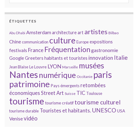
ÉTIQUETTES
artistes
Amsterdam
architecture
art
Bilbao
Abu Dhabi
culture
Chine
expositions
communication
Europe
Fréquentation
France
gastronomie
festivals
Italie
innovation
Google
Greeters
habitants et touristes
musées
LYON
Jean Blaise
Le Louvre
Marseille
Nantes
paris
numérique
Occitanie
patrimoine
retombées
Pays émergents
économiques
TIC
Street Art
Toulouse
Suisse
tourisme
tourisme culturel
tourisme créatif
UNESCO
Touristes et habitants.
tourisme durable
USA
vidéo
Venise