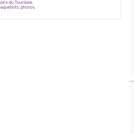
toire du Tourisme
,
paquebots
,
photos
,