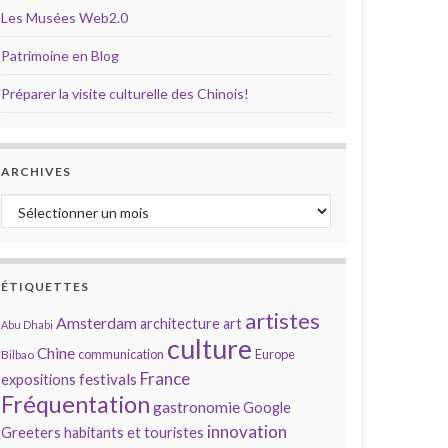
Les Musées Web2.0
Patrimoine en Blog
Préparer la visite culturelle des Chinois!
ARCHIVES
Archives
ÉTIQUETTES
artistes
Amsterdam
architecture
art
Abu Dhabi
culture
Chine
communication
Europe
Bilbao
France
festivals
expositions
Fréquentation
gastronomie
Google
innovation
Greeters
habitants et touristes