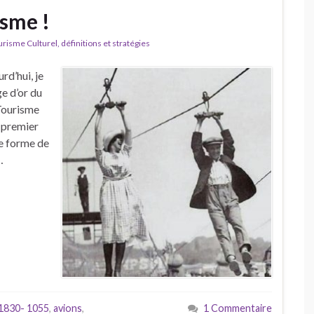
isme !
isme Culturel, définitions et stratégies
rd’hui, je
e d’or du
 Tourisme
n premier
ne forme de
…
1830- 1055
,
avions
,
1 Commentaire