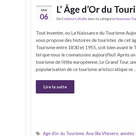
L’ Âge d’Or du Tour
MAI
06
De
Evelyne Lehalle
dans la catégorie
Nouveau Tour
Tout inventer, ou La Naissance du Tourisme Aujou
vous propose des histoires de touristes de cet âg
Tourisme entre 1830 et 1955, soit bien avant le
tel que nous le connaissons aujourd’hui! Après u
tourisme de l’élite européenne, Le Grand Tour, u
popularisation de ce tourisme aristocratique se 
Lire la suite
Age d'or du Tourisme
,
Ana Illia Vhevere
,
années 