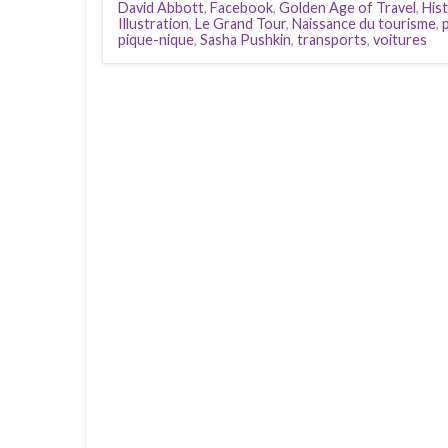
David Abbott
,
Facebook
,
Golden Age of Travel
,
His
Illustration
,
Le Grand Tour
,
Naissance du tourisme
,
pique-nique
,
Sasha Pushkin
,
transports
,
voitures