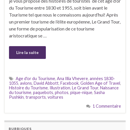
je vous propose des histoires de touristes de cet âge d’or
du Tourisme entre 1830 et 1955, soit bien avant le
Tourisme tel que nous le connaissons aujourd’hui! Après
un premier tourisme de l’élite européenne, Le Grand Tour,
une forme de popularisation de ce tourisme
aristocratique se …
Lire la suite
Age d'or du Tourisme
,
Ana Illia Vhevere
,
années 1830-
1055
,
avions
,
David Abbott
,
Facebook
,
Golden Age of Travel
,
Histoire du Tourisme
,
Illustration
,
Le Grand Tour
,
Naissance
du tourisme
,
paquebots
,
photos
,
pique-nique
,
Sasha
Pushkin
,
transports
,
voitures
1 Commentaire
RUBRIQUES