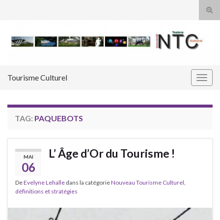
Tog
sear
Search for:
for
Tourisme Culturel
Togg
navig
TAG:
PAQUEBOTS
L’ Âge d’Or du Tourisme !
MAI
06
De
Evelyne Lehalle
dans la catégorie
Nouveau Tourisme Culturel,
définitions et stratégies