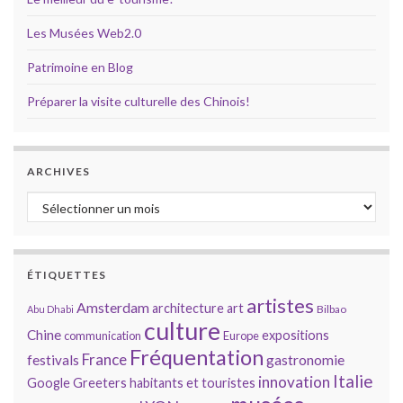
Les Musées Web2.0
Patrimoine en Blog
Préparer la visite culturelle des Chinois!
ARCHIVES
Archives
ÉTIQUETTES
artistes
Amsterdam
architecture
art
Bilbao
Abu Dhabi
culture
Chine
expositions
communication
Europe
Fréquentation
France
gastronomie
festivals
Italie
innovation
Google
Greeters
habitants et touristes