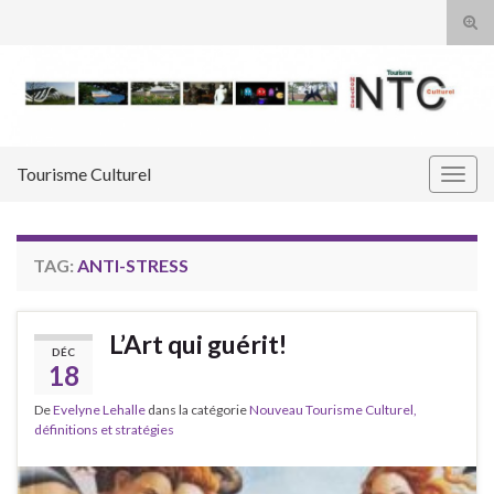
Tog
sear
Search for:
for
Tourisme Culturel
Togg
navig
TAG:
ANTI-STRESS
L’Art qui guérit!
DÉC
18
De
Evelyne Lehalle
dans la catégorie
Nouveau Tourisme Culturel,
définitions et stratégies