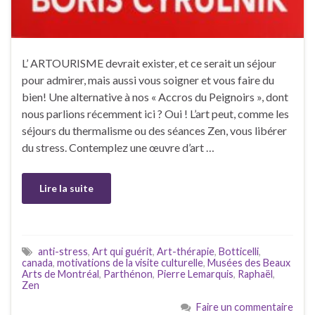
L’ ARTOURISME devrait exister, et ce serait un séjour
pour admirer, mais aussi vous soigner et vous faire du
bien! Une alternative à nos « Accros du Peignoirs », dont
nous parlions récemment ici ? Oui ! L’art peut, comme les
séjours du thermalisme ou des séances Zen, vous libérer
du stress. Contemplez une œuvre d’art …
Lire la suite
anti-stress
,
Art qui guérit
,
Art-thérapie
,
Botticelli
,
canada
,
motivations de la visite culturelle
,
Musées des Beaux
Arts de Montréal
,
Parthénon
,
Pierre Lemarquis
,
Raphaël
,
Zen
Faire un commentaire