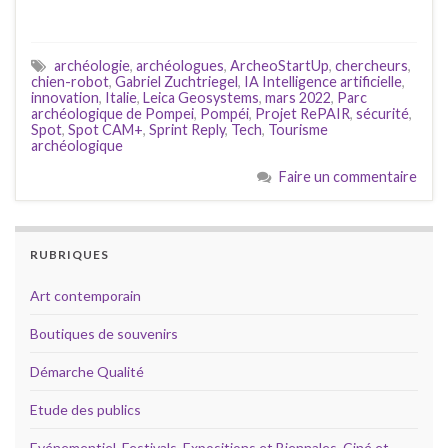
archéologie
,
archéologues
,
ArcheoStartUp
,
chercheurs
,
chien-robot
,
Gabriel Zuchtriegel
,
IA Intelligence artificielle
,
innovation
,
Italie
,
Leica Geosystems
,
mars 2022
,
Parc
archéologique de Pompei
,
Pompéi
,
Projet RePAIR
,
sécurité
,
Spot
,
Spot CAM+
,
Sprint Reply
,
Tech
,
Tourisme
archéologique
Faire un commentaire
RUBRIQUES
Art contemporain
Boutiques de souvenirs
Démarche Qualité
Etude des publics
Evénementiel, Festivals, Expositions et Biennales, Ciné et