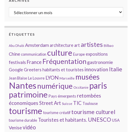
ARCHIVES
Archives
ÉTIQUETTES
artistes
Amsterdam
architecture
art
Bilbao
Abu Dhabi
culture
Chine
expositions
communication
Europe
Fréquentation
France
gastronomie
festivals
Italie
innovation
Google
Greeters
habitants et touristes
musées
LYON
Jean Blaise
Le Louvre
Marseille
Nantes
paris
numérique
Occitanie
patrimoine
retombées
Pays émergents
économiques
TIC
Street Art
Toulouse
Suisse
tourisme
tourisme culturel
tourisme créatif
UNESCO
Touristes et habitants.
tourisme durable
USA
vidéo
Venise