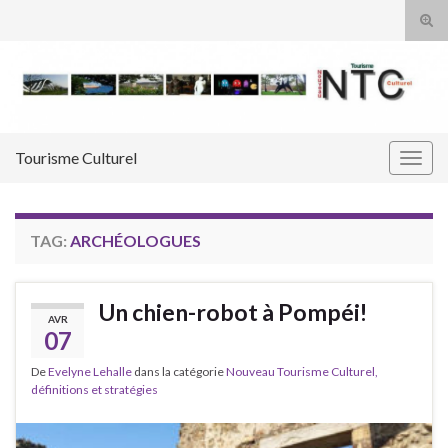
Tog
sear
Search for:
for
Tourisme Culturel
Togg
navig
TAG:
ARCHÉOLOGUES
Un chien-robot à Pompéi!
AVR
07
De
Evelyne Lehalle
dans la catégorie
Nouveau Tourisme Culturel,
définitions et stratégies