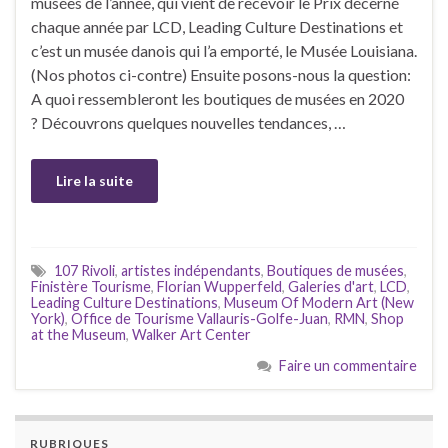
musées de l’année, qui vient de recevoir le Prix décerné
chaque année par LCD, Leading Culture Destinations et
c’est un musée danois qui l’a emporté, le Musée Louisiana.
(Nos photos ci-contre) Ensuite posons-nous la question:
A quoi ressembleront les boutiques de musées en 2020
? Découvrons quelques nouvelles tendances, …
Lire la suite
107 Rivoli
,
artistes indépendants
,
Boutiques de musées
,
Finistère Tourisme
,
Florian Wupperfeld
,
Galeries d'art
,
LCD
,
Leading Culture Destinations
,
Museum Of Modern Art (New
York)
,
Office de Tourisme Vallauris-Golfe-Juan
,
RMN
,
Shop
at the Museum
,
Walker Art Center
Faire un commentaire
RUBRIQUES