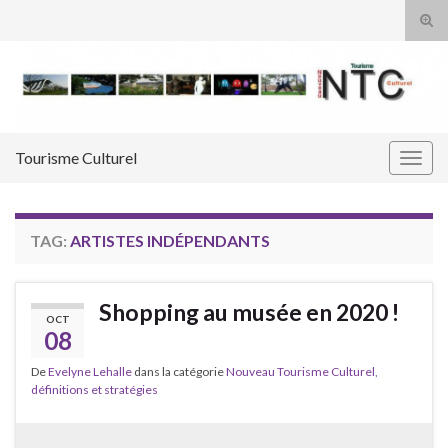
Tog
sear
Search for:
for
Tourisme Culturel
Togg
navig
TAG:
ARTISTES INDÉPENDANTS
Shopping au musée en 2020 !
OCT
08
De
Evelyne Lehalle
dans la catégorie
Nouveau Tourisme Culturel,
définitions et stratégies