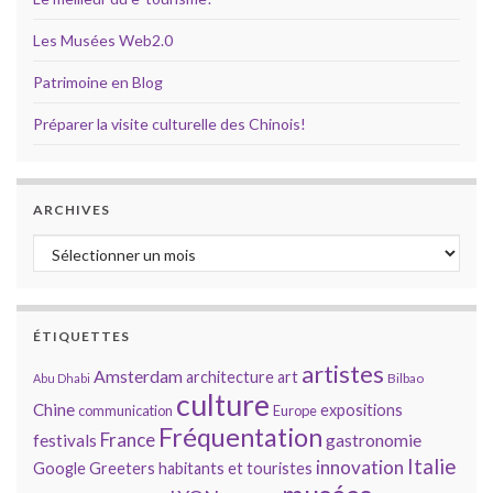
Les Musées Web2.0
Patrimoine en Blog
Préparer la visite culturelle des Chinois!
ARCHIVES
Archives
ÉTIQUETTES
artistes
Amsterdam
architecture
art
Bilbao
Abu Dhabi
culture
Chine
expositions
communication
Europe
Fréquentation
France
gastronomie
festivals
Italie
innovation
Google
Greeters
habitants et touristes