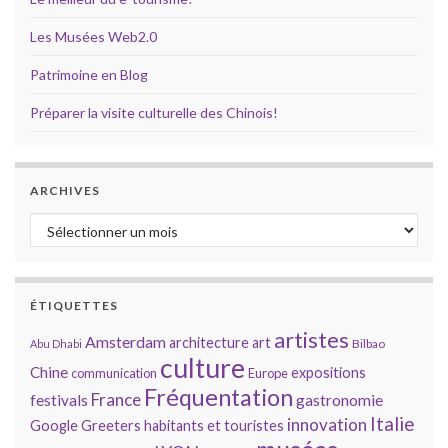
Les Musées Web2.0
Patrimoine en Blog
Préparer la visite culturelle des Chinois!
ARCHIVES
Archives
ÉTIQUETTES
artistes
Amsterdam
architecture
art
Bilbao
Abu Dhabi
culture
Chine
expositions
communication
Europe
Fréquentation
France
gastronomie
festivals
Italie
innovation
Google
Greeters
habitants et touristes