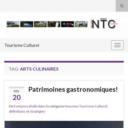
Tog
sear
Search for:
for
Tourisme Culturel
Togg
navig
TAG:
ARTS CULINAIRES
Patrimoines gastronomiques!
FÉV
20
De
Evelyne Lehalle
dans la catégorie
Nouveau Tourisme Culturel,
définitions et stratégies