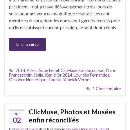
président – qui a travaillé joyeusement trois jours de
suite pour arriver à un magnifique résultat! Les cent
membres du jury, dont les noms sont gardés secrets pour
qu’ils ne subissent aucune pression, se sont donc réunis …
Lire la suite
2014
,
Arles
,
Aube Lebel
,
ClicMuse
,
Corée du Sud
,
Dario
Franceschini
,
Italie
,
Ken d'Or 2014
,
Lourdès Fernandez
,
Octobre Numérique
,
Tunisie
,
Yannick Vernet
1 Commentaire
ClicMuse, Photos et Musées
OCT
02
enfin réconciliés
De
Evelyne Lehalle
dans la catégorie
Nouveau Tourisme Culturel,