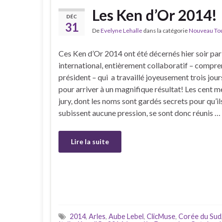
Les Ken d’Or 2014!
DÉC
31
De
Evelyne Lehalle
dans la catégorie
Nouveau Tour
Ces Ken d’Or 2014 ont été décernés hier soir par
international, entièrement collaboratif – compre
président – qui a travaillé joyeusement trois jour
pour arriver à un magnifique résultat! Les cent
jury, dont les noms sont gardés secrets pour qu’il
subissent aucune pression, se sont donc réunis …
Lire la suite
2014
,
Arles
,
Aube Lebel
,
ClicMuse
,
Corée du Sud