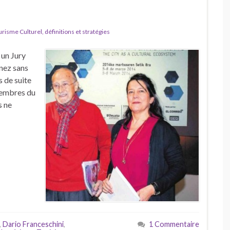
isme Culturel, définitions et stratégies
 un Jury
nez sans
s de suite
 membres du
s ne
,
Dario Franceschini
,
1 Commentaire