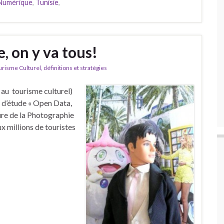
Numérique
,
Tunisie
,
 on y va tous!
isme Culturel, définitions et stratégies
 au tourisme culturel)
ée d’étude « Open Data,
ure de la Photographie
ux millions de touristes