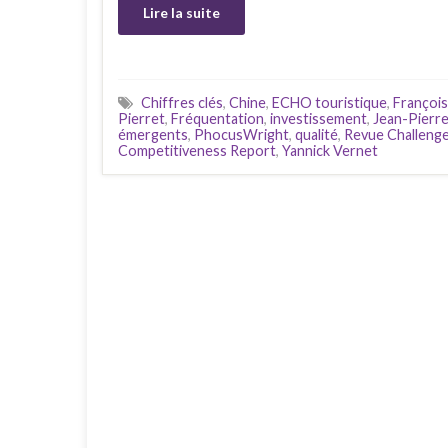
Lire la suite
Chiffres clés
,
Chine
,
ECHO touristique
,
François
Pierret
,
Fréquentation
,
investissement
,
Jean-Pierre
émergents
,
PhocusWright
,
qualité
,
Revue Challeng
Competitiveness Report
,
Yannick Vernet