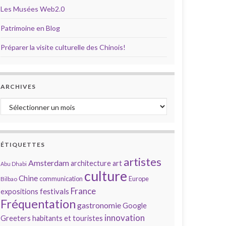
Les Musées Web2.0
Patrimoine en Blog
Préparer la visite culturelle des Chinois!
ARCHIVES
Archives
ÉTIQUETTES
artistes
Amsterdam
architecture
art
Abu Dhabi
culture
Chine
communication
Europe
Bilbao
France
festivals
expositions
Fréquentation
gastronomie
Google
innovation
Greeters
habitants et touristes