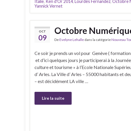
Italie
,
Ken d'Or 2014
,
Lourdès Fernandez
,
Octobre 
Yannick Vernet
Octobre Numérique,
OCT
09
De
Evelyne Lehalle
dans la catégorie
Nouveau Tour
Ce soir je prends un vol pour Genève ( formation
et d’ici quelques jours je participerai à la Journ
culture et tourisme » à l’Ecole Nationale Supérie
d’ Arles. La Ville d’ Arles – 55000 habitants et de
– est décidément LA ville …
Lire la suite