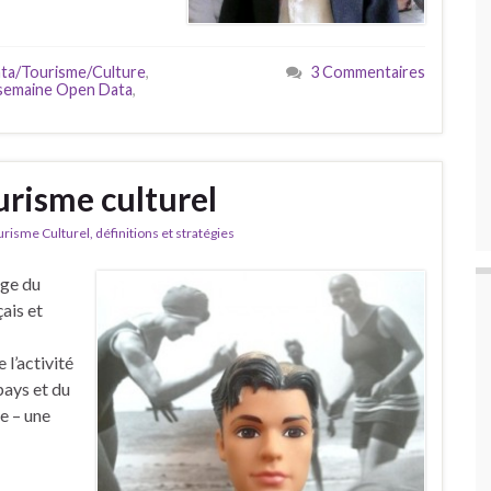
ta/Tourisme/Culture
,
3 Commentaires
 semaine Open Data
,
urisme culturel
isme Culturel, définitions et stratégies
rge du
ais et
 l’activité
pays et du
e – une