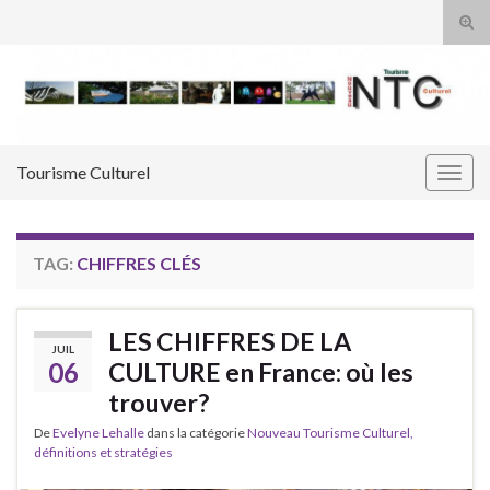
Tog
sear
Search for:
for
Tourisme Culturel
Togg
navig
TAG:
CHIFFRES CLÉS
LES CHIFFRES DE LA
JUIL
06
CULTURE en France: où les
trouver?
De
Evelyne Lehalle
dans la catégorie
Nouveau Tourisme Culturel,
définitions et stratégies