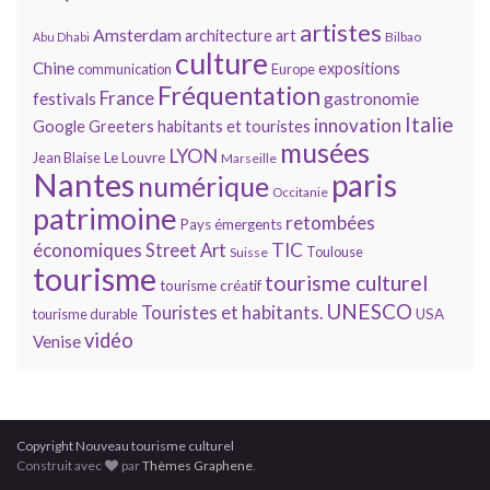
artistes
Amsterdam
architecture
art
Bilbao
Abu Dhabi
culture
Chine
expositions
communication
Europe
Fréquentation
France
gastronomie
festivals
Italie
innovation
Google
Greeters
habitants et touristes
musées
LYON
Jean Blaise
Le Louvre
Marseille
Nantes
paris
numérique
Occitanie
patrimoine
retombées
Pays émergents
économiques
TIC
Street Art
Toulouse
Suisse
tourisme
tourisme culturel
tourisme créatif
UNESCO
Touristes et habitants.
tourisme durable
USA
vidéo
Venise
Copyright Nouveau tourisme culturel
Construit avec
par
Thèmes Graphene
.