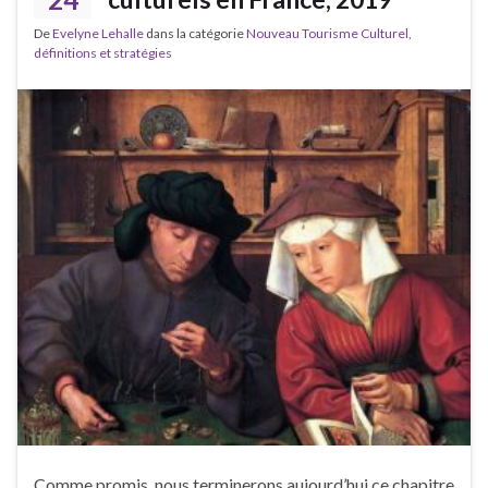
De
Evelyne Lehalle
dans la catégorie
Nouveau Tourisme Culturel,
définitions et stratégies
Comme promis, nous terminerons aujourd’hui ce chapitre