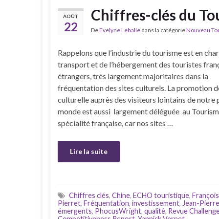
Chiffres-clés du To
AOÛT
22
De
Evelyne Lehalle
dans la catégorie
Nouveau Tour
Rappelons que l’industrie du tourisme est en cha
transport et de l’hébergement des touristes franç
étrangers, très largement majoritaires dans la
fréquentation des sites culturels. La promotion de
culturelle auprès des visiteurs lointains de notre 
monde est aussi largement déléguée au Tourism
spécialité française, car nos sites …
Lire la suite
Chiffres clés
,
Chine
,
ECHO touristique
,
François
Pierret
,
Fréquentation
,
investissement
,
Jean-Pierre
émergents
,
PhocusWright
,
qualité
,
Revue Challeng
Competitiveness Report
,
Yannick Vernet