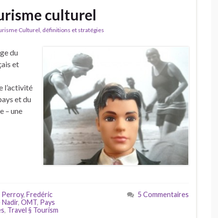
urisme culturel
isme Culturel, définitions et stratégies
rge du
ais et
 l’activité
pays et du
e – une
 Perroy
,
Fredéric
5 Commentaires
 Nadir
,
OMT
,
Pays
es
,
Travel § Tourism