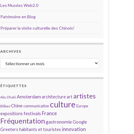
Les Musées Web2.0
Patrimoine en Blog
Préparer la visite culturelle des Chinois!
ARCHIVES
Archives
ÉTIQUETTES
artistes
Amsterdam
architecture
art
Abu Dhabi
culture
Chine
communication
Europe
Bilbao
France
festivals
expositions
Fréquentation
gastronomie
Google
innovation
Greeters
habitants et touristes