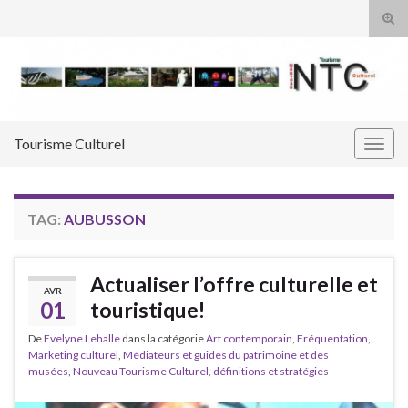
Tog
sear
Search for:
for
Tourisme Culturel
Togg
navig
TAG:
AUBUSSON
Actualiser l’offre culturelle et
AVR
01
touristique!
De
Evelyne Lehalle
dans la catégorie
Art contemporain
,
Fréquentation
,
Marketing culturel
,
Médiateurs et guides du patrimoine et des
musées
,
Nouveau Tourisme Culturel, définitions et stratégies