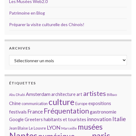
Les Musées Web2.0
Patrimoine en Blog
Préparer la visite culturelle des Chinois!
ARCHIVES
Archives
ÉTIQUETTES
artistes
Amsterdam
architecture
art
Bilbao
Abu Dhabi
culture
Chine
expositions
communication
Europe
Fréquentation
France
gastronomie
festivals
Italie
innovation
Google
Greeters
habitants et touristes
musées
LYON
Jean Blaise
Le Louvre
Marseille
Nantes
paris
numérique