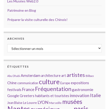
Les Musées Web2.0
Patrimoine en Blog
Préparer la visite culturelle des Chinois!
ARCHIVES
Archives
ÉTIQUETTES
artistes
Amsterdam
architecture
art
Bilbao
Abu Dhabi
culture
Chine
expositions
communication
Europe
Fréquentation
France
gastronomie
festivals
Italie
innovation
Google
Greeters
habitants et touristes
musées
LYON
Jean Blaise
Le Louvre
Marseille
Nantes
paris
numérique