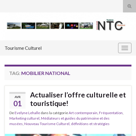
Tog
sear
Search for:
for
Tourisme Culturel
Togg
navig
TAG:
MOBILIER NATIONAL
Actualiser l’offre culturelle et
AVR
01
touristique!
De
Evelyne Lehalle
dans la catégorie
Art contemporain
,
Fréquentation
,
Marketing culturel
,
Médiateurs et guides du patrimoine et des
musées
,
Nouveau Tourisme Culturel, définitions et stratégies