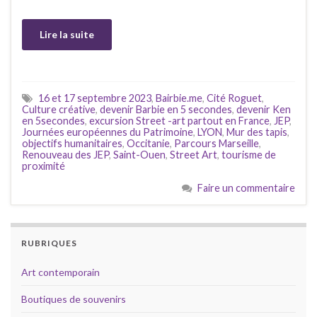
Lire la suite
16 et 17 septembre 2023
,
Bairbie.me
,
Cité Roguet
,
Culture créative
,
devenir Barbie en 5 secondes
,
devenir Ken
en 5secondes
,
excursion Street -art partout en France
,
JEP
,
Journées européennes du Patrimoine
,
LYON
,
Mur des tapis
,
objectifs humanitaires
,
Occitanie
,
Parcours Marseille
,
Renouveau des JEP
,
Saint-Ouen
,
Street Art
,
tourisme de
proximité
Faire un commentaire
RUBRIQUES
Art contemporain
Boutiques de souvenirs