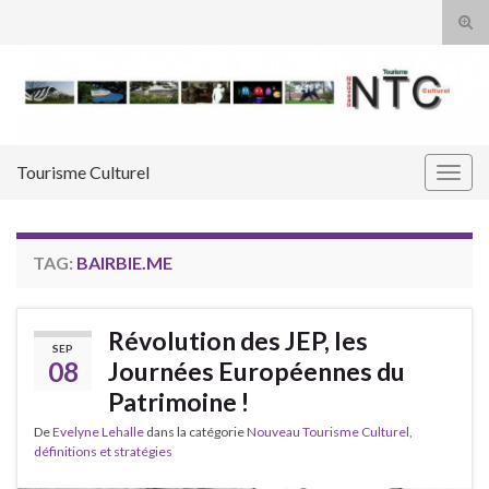
Tog
sear
Search for:
for
Tourisme Culturel
Togg
navig
TAG:
BAIRBIE.ME
Révolution des JEP, les
SEP
08
Journées Européennes du
Patrimoine !
De
Evelyne Lehalle
dans la catégorie
Nouveau Tourisme Culturel,
définitions et stratégies