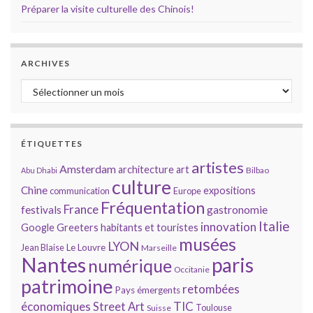
Préparer la visite culturelle des Chinois!
ARCHIVES
Archives
ÉTIQUETTES
artistes
Amsterdam
architecture
art
Bilbao
Abu Dhabi
culture
Chine
expositions
communication
Europe
Fréquentation
France
gastronomie
festivals
Italie
innovation
Google
Greeters
habitants et touristes
musées
LYON
Jean Blaise
Le Louvre
Marseille
Nantes
paris
numérique
Occitanie
patrimoine
retombées
Pays émergents
économiques
TIC
Street Art
Toulouse
Suisse